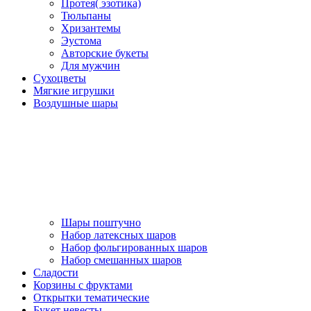
Протея( эзотика)
Тюльпаны
Хризантемы
Эустома
Авторские букеты
Для мужчин
Сухоцветы
Мягкие игрушки
Воздушные шары
Шары поштучно
Набор латексных шаров
Набор фольгированных шаров
Набор смешанных шаров
Сладости
Корзины с фруктами
Открытки тематические
Букет невесты