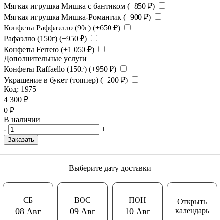
Мягкая игрушка Мишка с бантиком (+
850
₽
)
Мягкая игрушка Мишка-Романтик (+
900
₽
)
Конфеты Раффаэлло (90г) (+
650
₽
)
Рафаэлло (150г) (+
950
₽
)
Конфеты Ferrero (+
1 050
₽
)
Дополнительные услуги
Конфеты Raffaello (150г) (+
950
₽
)
Украшение в букет (топпер) (+
200
₽
)
Код:
1975
4 300
₽
0
₽
В наличии
-
+
Заказать
Выберите дату доставки
СБ
ВОС
ПОН
Открыть
календарь
08 Авг
09 Авг
10 Авг