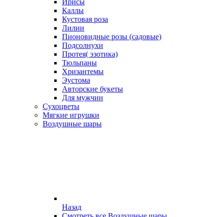
Ирисы
Каллы
Кустовая роза
Лилии
Пионовидные розы (садовые)
Подсолнухи
Протея( эзотика)
Тюльпаны
Хризантемы
Эустома
Авторские букеты
Для мужчин
Сухоцветы
Мягкие игрушки
Воздушные шары
Назад
Смотреть все Воздушные шары