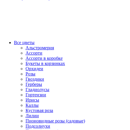
Все цветы
Альстромерия
Ассорти
Ассорти в коробке
Букеты в корзинках
Орхидеи
Розы
Гвоздики
Герберы
Гладиолусы
Гортензии
Ирисы
Каллы
Кустовая роза
Лилии
Пионовидные розы (садовые)
Подсолнухи