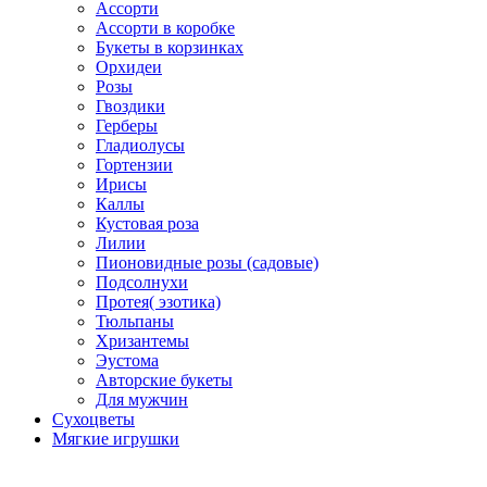
Ассорти
Ассорти в коробке
Букеты в корзинках
Орхидеи
Розы
Гвоздики
Герберы
Гладиолусы
Гортензии
Ирисы
Каллы
Кустовая роза
Лилии
Пионовидные розы (садовые)
Подсолнухи
Протея( эзотика)
Тюльпаны
Хризантемы
Эустома
Авторские букеты
Для мужчин
Сухоцветы
Мягкие игрушки