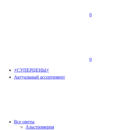
0
0
⚡СУПЕРЦЕНЫ⚡
Актуальный ассортимент
Все цветы
Альстромерия