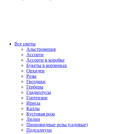
Все цветы
Альстромерия
Ассорти
Ассорти в коробке
Букеты в корзинках
Орхидеи
Розы
Гвоздики
Герберы
Гладиолусы
Гортензии
Ирисы
Каллы
Кустовая роза
Лилии
Пионовидные розы (садовые)
Подсолнухи