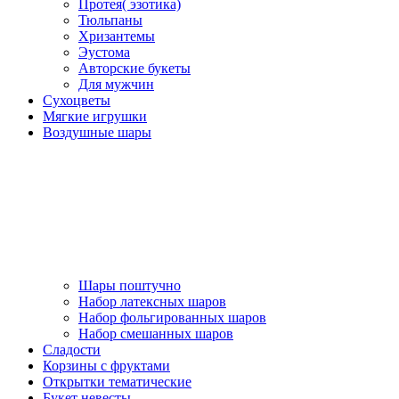
Протея( эзотика)
Тюльпаны
Хризантемы
Эустома
Авторские букеты
Для мужчин
Сухоцветы
Мягкие игрушки
Воздушные шары
Шары поштучно
Набор латексных шаров
Набор фольгированных шаров
Набор смешанных шаров
Сладости
Корзины с фруктами
Открытки тематические
Букет невесты