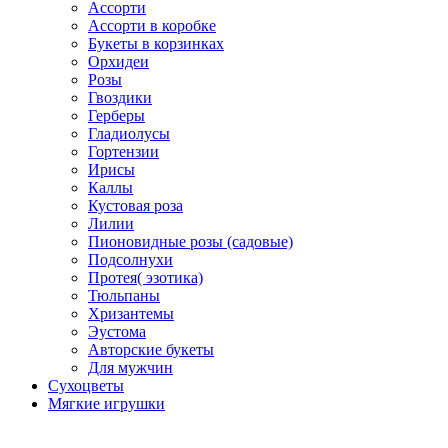
Ассорти
Ассорти в коробке
Букеты в корзинках
Орхидеи
Розы
Гвоздики
Герберы
Гладиолусы
Гортензии
Ирисы
Каллы
Кустовая роза
Лилии
Пионовидные розы (садовые)
Подсолнухи
Протея( эзотика)
Тюльпаны
Хризантемы
Эустома
Авторские букеты
Для мужчин
Сухоцветы
Мягкие игрушки