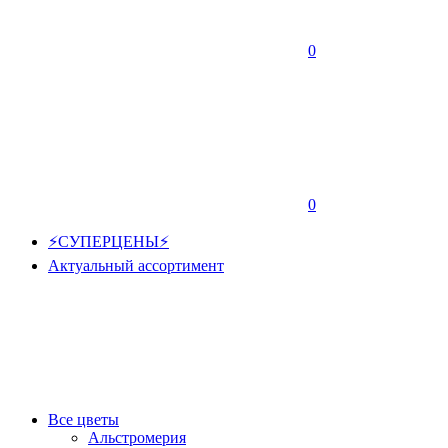
0
0
⚡СУПЕРЦЕНЫ⚡
Актуальный ассортимент
Все цветы
Альстромерия