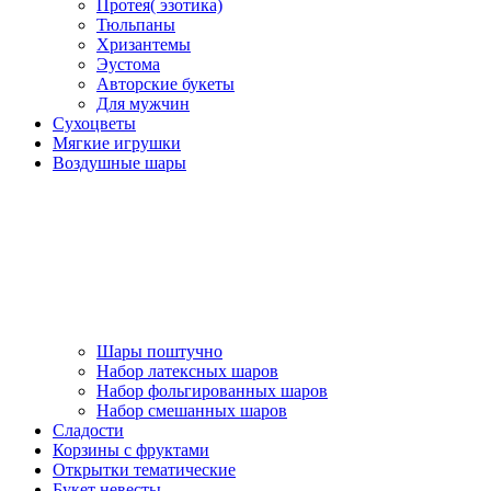
Протея( эзотика)
Тюльпаны
Хризантемы
Эустома
Авторские букеты
Для мужчин
Сухоцветы
Мягкие игрушки
Воздушные шары
Шары поштучно
Набор латексных шаров
Набор фольгированных шаров
Набор смешанных шаров
Сладости
Корзины с фруктами
Открытки тематические
Букет невесты