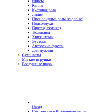
Ирисы
Каллы
Кустовая роза
Лилии
Пионовидные розы (садовые)
Подсолнухи
Протея( эзотика)
Тюльпаны
Хризантемы
Эустома
Авторские букеты
Для мужчин
Сухоцветы
Мягкие игрушки
Воздушные шары
Назад
Смотреть все Воздушные шары