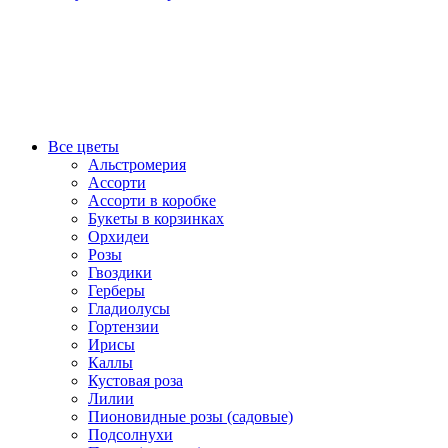
Все цветы
Альстромерия
Ассорти
Ассорти в коробке
Букеты в корзинках
Орхидеи
Розы
Гвоздики
Герберы
Гладиолусы
Гортензии
Ирисы
Каллы
Кустовая роза
Лилии
Пионовидные розы (садовые)
Подсолнухи