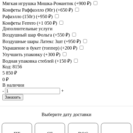
Мягкая игрушка Мишка-Романтик (+
900
₽
)
Конфеты Раффаэлло (90г) (+
650
₽
)
Рафаэлло (150г) (+
950
₽
)
Конфеты Ferrero (+
1 050
₽
)
Дополнительные услуги
Воздушный шар Фольга (+
550
₽
)
Воздушные шары Латекс 3шт (+
950
₽
)
Украшение в букет (топпер) (+
200
₽
)
Улучшить упаковку (+
300
₽
)
Водная упаковка стеблей (+
150
₽
)
Код:
8156
5 850
₽
0
₽
В наличии
-
+
Заказать
Выберите дату доставки