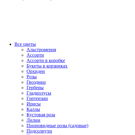
Все цветы
Альстромерия
Ассорти
Ассорти в коробке
Букеты в корзинках
Орхидеи
Розы
Гвоздики
Герберы
Гладиолусы
Гортензии
Ирисы
Каллы
Кустовая роза
Лилии
Пионовидные розы (садовые)
Подсолнухи