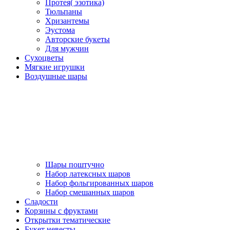
Протея( эзотика)
Тюльпаны
Хризантемы
Эустома
Авторские букеты
Для мужчин
Сухоцветы
Мягкие игрушки
Воздушные шары
Шары поштучно
Набор латексных шаров
Набор фольгированных шаров
Набор смешанных шаров
Сладости
Корзины с фруктами
Открытки тематические
Букет невесты