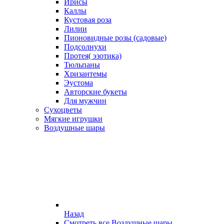
Ирисы
Каллы
Кустовая роза
Лилии
Пионовидные розы (садовые)
Подсолнухи
Протея( эзотика)
Тюльпаны
Хризантемы
Эустома
Авторские букеты
Для мужчин
Сухоцветы
Мягкие игрушки
Воздушные шары
Назад
Смотреть все Воздушные шары