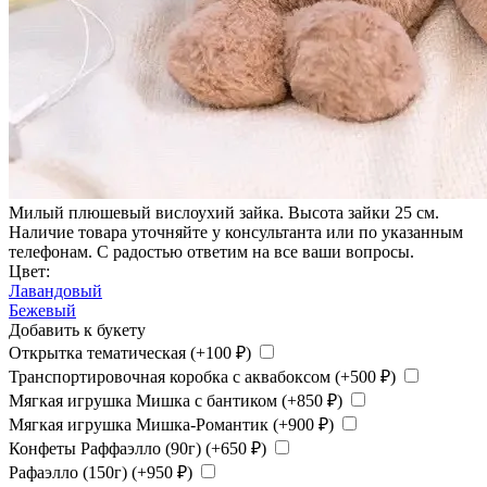
Милый плюшевый вислоухий зайка. Высота зайки 25 см.
Наличие товара уточняйте у консультанта или по указанным
телефонам. С радостью ответим на все ваши вопросы.
Цвет:
Лавандовый
Бежевый
Добавить к букету
Открытка тематическая (+
100
₽
)
Транспортировочная коробка с аквабоксом (+
500
₽
)
Мягкая игрушка Мишка с бантиком (+
850
₽
)
Мягкая игрушка Мишка-Романтик (+
900
₽
)
Конфеты Раффаэлло (90г) (+
650
₽
)
Рафаэлло (150г) (+
950
₽
)