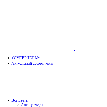
0
0
⚡СУПЕРЦЕНЫ⚡
Актуальный ассортимент
Все цветы
Альстромерия