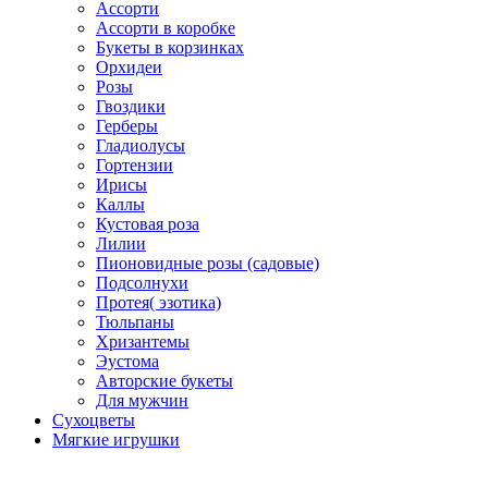
Ассорти
Ассорти в коробке
Букеты в корзинках
Орхидеи
Розы
Гвоздики
Герберы
Гладиолусы
Гортензии
Ирисы
Каллы
Кустовая роза
Лилии
Пионовидные розы (садовые)
Подсолнухи
Протея( эзотика)
Тюльпаны
Хризантемы
Эустома
Авторские букеты
Для мужчин
Сухоцветы
Мягкие игрушки