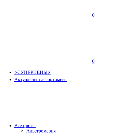
0
0
⚡СУПЕРЦЕНЫ⚡
Актуальный ассортимент
Все цветы
Альстромерия