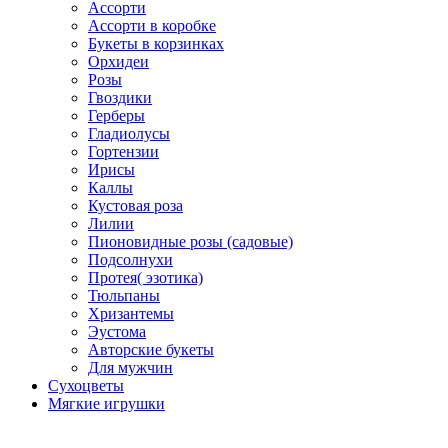
Ассорти
Ассорти в коробке
Букеты в корзинках
Орхидеи
Розы
Гвоздики
Герберы
Гладиолусы
Гортензии
Ирисы
Каллы
Кустовая роза
Лилии
Пионовидные розы (садовые)
Подсолнухи
Протея( эзотика)
Тюльпаны
Хризантемы
Эустома
Авторские букеты
Для мужчин
Сухоцветы
Мягкие игрушки