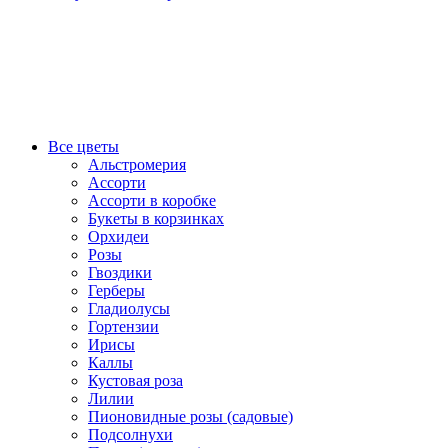
Все цветы
Альстромерия
Ассорти
Ассорти в коробке
Букеты в корзинках
Орхидеи
Розы
Гвоздики
Герберы
Гладиолусы
Гортензии
Ирисы
Каллы
Кустовая роза
Лилии
Пионовидные розы (садовые)
Подсолнухи