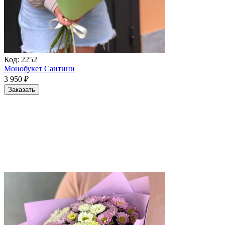
Код:
2252
Монобукет Сантини
3 950
₽
Заказать