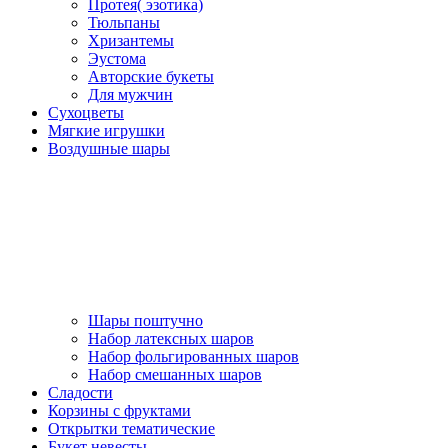
Протея( эзотика)
Тюльпаны
Хризантемы
Эустома
Авторские букеты
Для мужчин
Сухоцветы
Мягкие игрушки
Воздушные шары
Шары поштучно
Набор латексных шаров
Набор фольгированных шаров
Набор смешанных шаров
Сладости
Корзины с фруктами
Открытки тематические
Букет невесты