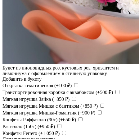
Букет из пионовидных роз, кустовых роз, хризантем и
лимониума с оформлением в стильную упаковку.
Добавить к букету
Открытка тематическая (+
100
₽
)
Транспортировочная коробка с аквабоксом (+
500
₽
)
Мягкая игрушка Зайка (+
850
₽
)
Мягкая игрушка Мишка с бантиком (+
850
₽
)
Мягкая игрушка Мишка-Романтик (+
900
₽
)
Конфеты Раффаэлло (90г) (+
650
₽
)
Рафаэлло (150г) (+
950
₽
)
Конфеты Ferrero (+
1 050
₽
)