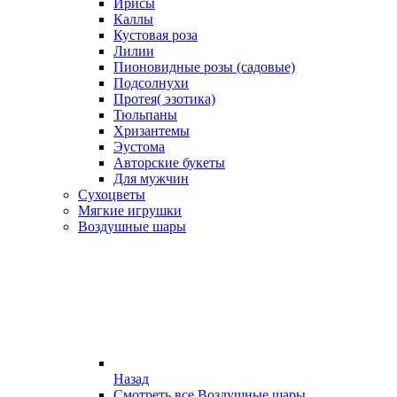
Ирисы
Каллы
Кустовая роза
Лилии
Пионовидные розы (садовые)
Подсолнухи
Протея( эзотика)
Тюльпаны
Хризантемы
Эустома
Авторские букеты
Для мужчин
Сухоцветы
Мягкие игрушки
Воздушные шары
Назад
Смотреть все Воздушные шары