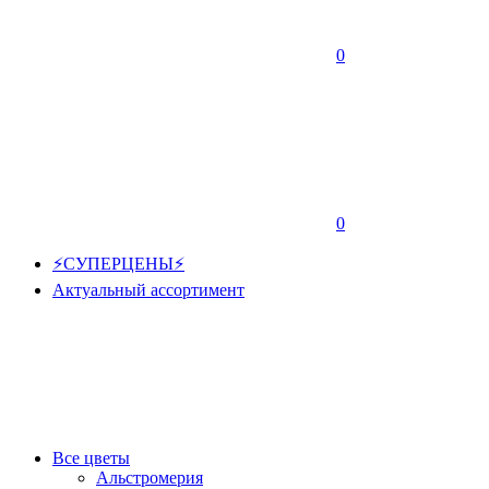
0
0
⚡СУПЕРЦЕНЫ⚡
Актуальный ассортимент
Все цветы
Альстромерия