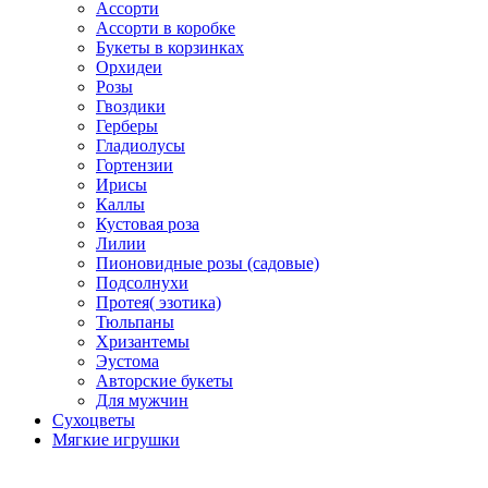
Ассорти
Ассорти в коробке
Букеты в корзинках
Орхидеи
Розы
Гвоздики
Герберы
Гладиолусы
Гортензии
Ирисы
Каллы
Кустовая роза
Лилии
Пионовидные розы (садовые)
Подсолнухи
Протея( эзотика)
Тюльпаны
Хризантемы
Эустома
Авторские букеты
Для мужчин
Сухоцветы
Мягкие игрушки