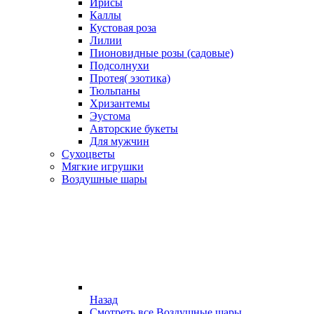
Ирисы
Каллы
Кустовая роза
Лилии
Пионовидные розы (садовые)
Подсолнухи
Протея( эзотика)
Тюльпаны
Хризантемы
Эустома
Авторские букеты
Для мужчин
Сухоцветы
Мягкие игрушки
Воздушные шары
Назад
Смотреть все Воздушные шары