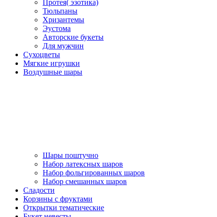
Протея( эзотика)
Тюльпаны
Хризантемы
Эустома
Авторские букеты
Для мужчин
Сухоцветы
Мягкие игрушки
Воздушные шары
Шары поштучно
Набор латексных шаров
Набор фольгированных шаров
Набор смешанных шаров
Сладости
Корзины с фруктами
Открытки тематические
Букет невесты