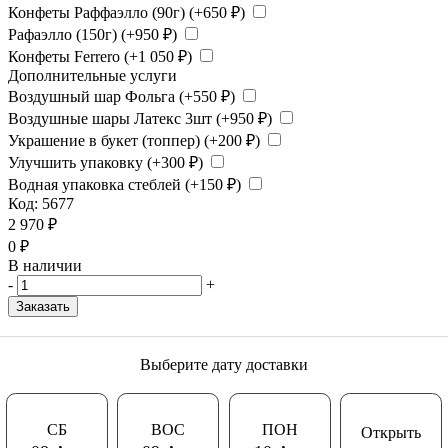
Конфеты Раффаэлло (90г) (+
650
₽
)
Рафаэлло (150г) (+
950
₽
)
Конфеты Ferrero (+
1 050
₽
)
Дополнительные услуги
Воздушный шар Фольга (+
550
₽
)
Воздушные шары Латекс 3шт (+
950
₽
)
Украшение в букет (топпер) (+
200
₽
)
Улучшить упаковку (+
300
₽
)
Водная упаковка стеблей (+
150
₽
)
Код:
5677
2 970
₽
0
₽
В наличии
-
+
Заказать
Выберите дату доставки
СБ
ВОС
ПОН
Открыть