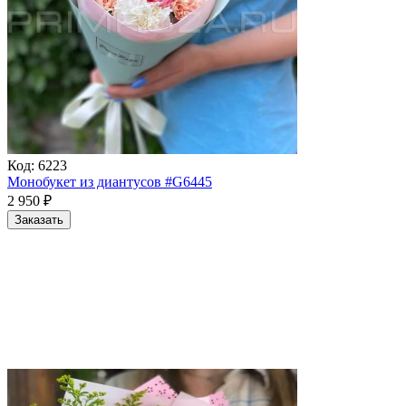
Код:
6223
Монобукет из диантусов #G6445
2 950
₽
Заказать