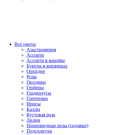
Все цветы
Альстромерия
Ассорти
Ассорти в коробке
Букеты в корзинках
Орхидеи
Розы
Гвоздики
Герберы
Гладиолусы
Гортензии
Ирисы
Каллы
Кустовая роза
Лилии
Пионовидные розы (садовые)
Подсолнухи