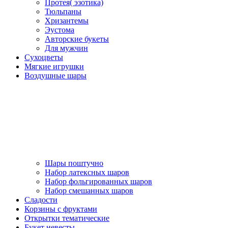
Протея( эзотика)
Тюльпаны
Хризантемы
Эустома
Авторские букеты
Для мужчин
Сухоцветы
Мягкие игрушки
Воздушные шары
Шары поштучно
Набор латексных шаров
Набор фольгированных шаров
Набор смешанных шаров
Сладости
Корзины с фруктами
Открытки тематические
Букет невесты