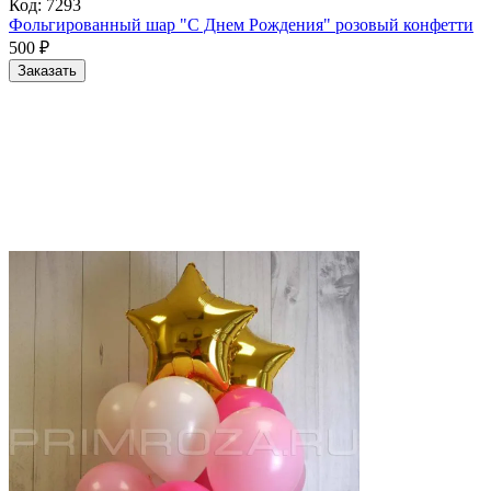
Код:
7293
Фольгированный шар "С Днем Рождения" розовый конфетти
500
₽
Заказать