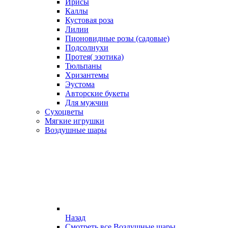
Ирисы
Каллы
Кустовая роза
Лилии
Пионовидные розы (садовые)
Подсолнухи
Протея( эзотика)
Тюльпаны
Хризантемы
Эустома
Авторские букеты
Для мужчин
Сухоцветы
Мягкие игрушки
Воздушные шары
Назад
Смотреть все Воздушные шары