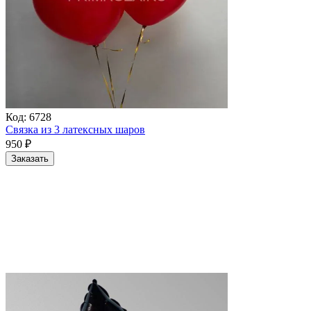
Код:
6728
Связка из 3 латексных шаров
950
₽
Заказать