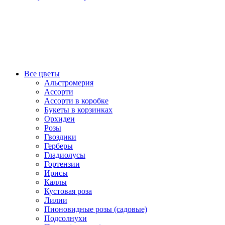
Все цветы
Альстромерия
Ассорти
Ассорти в коробке
Букеты в корзинках
Орхидеи
Розы
Гвоздики
Герберы
Гладиолусы
Гортензии
Ирисы
Каллы
Кустовая роза
Лилии
Пионовидные розы (садовые)
Подсолнухи