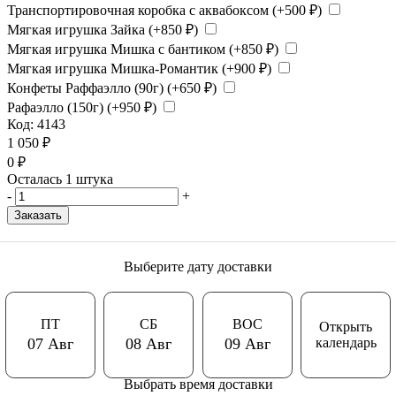
Транспортировочная коробка с аквабоксом (+
500
₽
)
Мягкая игрушка Зайка (+
850
₽
)
Мягкая игрушка Мишка с бантиком (+
850
₽
)
Мягкая игрушка Мишка-Романтик (+
900
₽
)
Конфеты Раффаэлло (90г) (+
650
₽
)
Рафаэлло (150г) (+
950
₽
)
Код:
4143
1 050
₽
0
₽
Осталась 1 штука
-
+
Заказать
Выберите дату доставки
ПТ
СБ
ВОС
Открыть
календарь
07 Авг
08 Авг
09 Авг
Выбрать время доставки