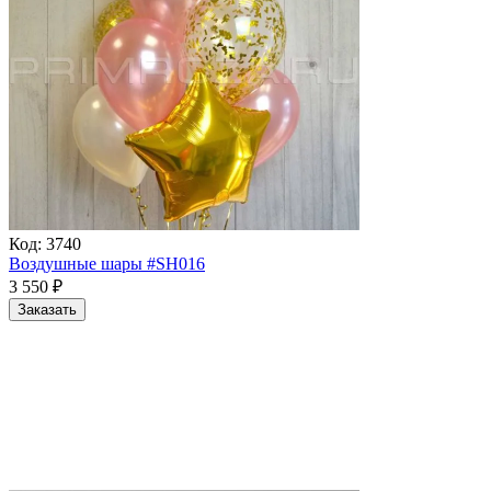
Код:
3740
Воздушные шары #SH016
3 550
₽
Заказать