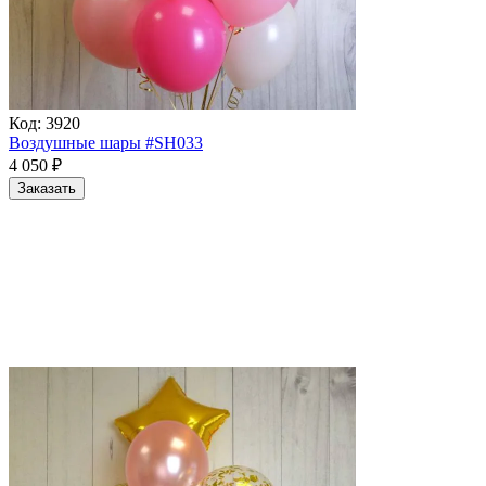
Код:
3920
Воздушные шары #SH033
4 050
₽
Заказать