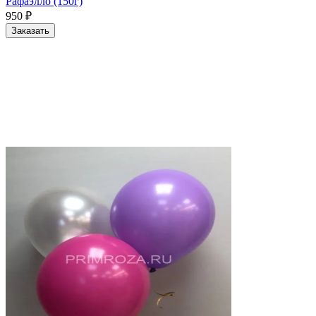
Рафаэлло (150г)
950
₽
Заказать