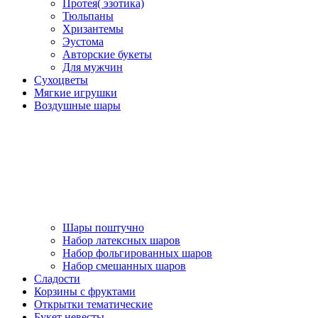
Протея( эзотика)
Тюльпаны
Хризантемы
Эустома
Авторские букеты
Для мужчин
Сухоцветы
Мягкие игрушки
Воздушные шары
Шары поштучно
Набор латексных шаров
Набор фольгированных шаров
Набор смешанных шаров
Сладости
Корзины с фруктами
Открытки тематические
Букет невесты