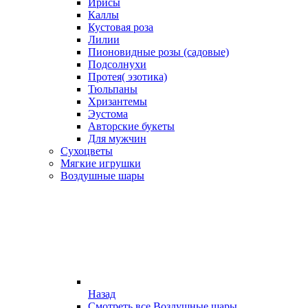
Ирисы
Каллы
Кустовая роза
Лилии
Пионовидные розы (садовые)
Подсолнухи
Протея( эзотика)
Тюльпаны
Хризантемы
Эустома
Авторские букеты
Для мужчин
Сухоцветы
Мягкие игрушки
Воздушные шары
Назад
Смотреть все Воздушные шары