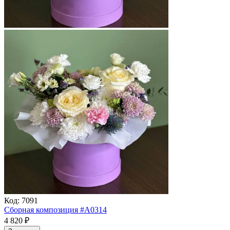
Код:
7091
Сборная композиция #А0314
4 820
₽