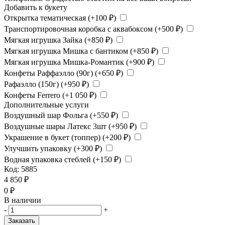
Добавить к букету
Открытка тематическая (+
100
₽
)
Транспортировочная коробка с аквабоксом (+
500
₽
)
Мягкая игрушка Зайка (+
850
₽
)
Мягкая игрушка Мишка с бантиком (+
850
₽
)
Мягкая игрушка Мишка-Романтик (+
900
₽
)
Конфеты Раффаэлло (90г) (+
650
₽
)
Рафаэлло (150г) (+
950
₽
)
Конфеты Ferrero (+
1 050
₽
)
Дополнительные услуги
Воздушный шар Фольга (+
550
₽
)
Воздушные шары Латекс 3шт (+
950
₽
)
Украшение в букет (топпер) (+
200
₽
)
Улучшить упаковку (+
300
₽
)
Водная упаковка стеблей (+
150
₽
)
Код:
5885
4 850
₽
0
₽
В наличии
-
+
Заказать