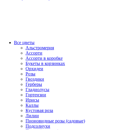
Все цветы
Альстромерия
Ассорти
Ассорти в коробке
Букеты в корзинках
Орхидеи
Розы
Гвоздики
Герберы
Гладиолусы
Гортензии
Ирисы
Каллы
Кустовая роза
Лилии
Пионовидные розы (садовые)
Подсолнухи