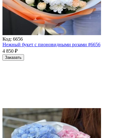
Код:
6656
Нежный букет с пионовидными розами #6656
4 850
₽
Заказать