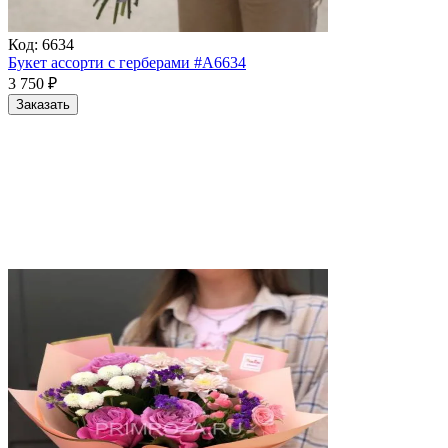
Код:
6634
Букет ассорти с герберами #A6634
3 750
₽
Заказать