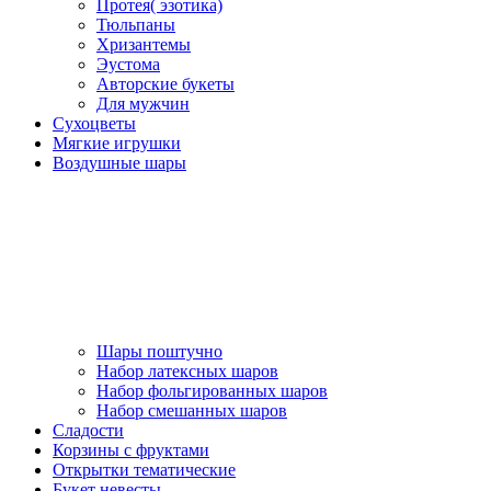
Протея( эзотика)
Тюльпаны
Хризантемы
Эустома
Авторские букеты
Для мужчин
Сухоцветы
Мягкие игрушки
Воздушные шары
Шары поштучно
Набор латексных шаров
Набор фольгированных шаров
Набор смешанных шаров
Сладости
Корзины с фруктами
Открытки тематические
Букет невесты