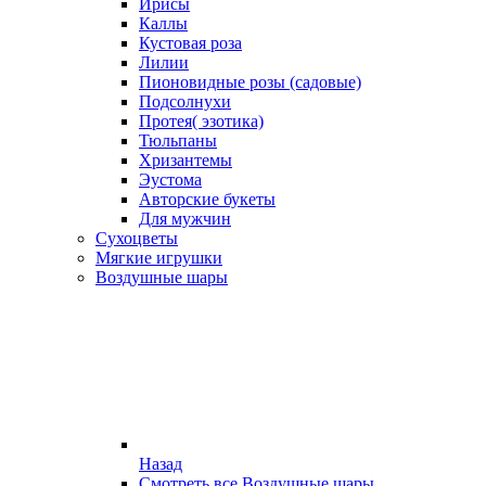
Ирисы
Каллы
Кустовая роза
Лилии
Пионовидные розы (садовые)
Подсолнухи
Протея( эзотика)
Тюльпаны
Хризантемы
Эустома
Авторские букеты
Для мужчин
Сухоцветы
Мягкие игрушки
Воздушные шары
Назад
Смотреть все Воздушные шары