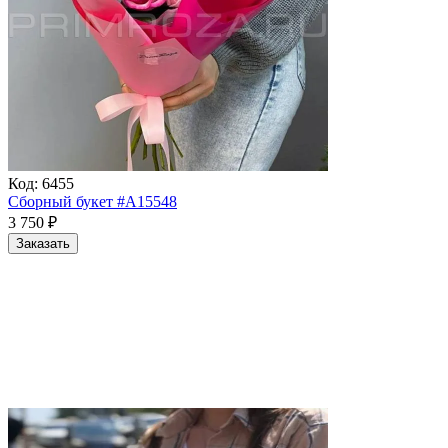
Код:
6455
Сборный букет #A15548
3 750
₽
Заказать