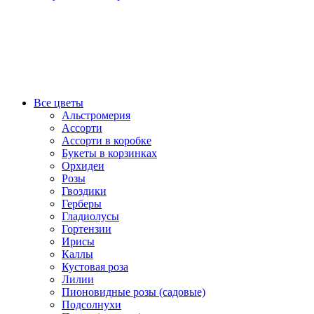
Все цветы
Альстромерия
Ассорти
Ассорти в коробке
Букеты в корзинках
Орхидеи
Розы
Гвоздики
Герберы
Гладиолусы
Гортензии
Ирисы
Каллы
Кустовая роза
Лилии
Пионовидные розы (садовые)
Подсолнухи