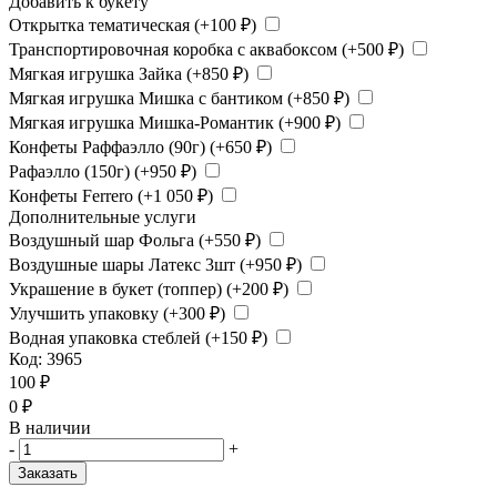
Добавить к букету
Открытка тематическая (+
100
₽
)
Транспортировочная коробка с аквабоксом (+
500
₽
)
Мягкая игрушка Зайка (+
850
₽
)
Мягкая игрушка Мишка с бантиком (+
850
₽
)
Мягкая игрушка Мишка-Романтик (+
900
₽
)
Конфеты Раффаэлло (90г) (+
650
₽
)
Рафаэлло (150г) (+
950
₽
)
Конфеты Ferrero (+
1 050
₽
)
Дополнительные услуги
Воздушный шар Фольга (+
550
₽
)
Воздушные шары Латекс 3шт (+
950
₽
)
Украшение в букет (топпер) (+
200
₽
)
Улучшить упаковку (+
300
₽
)
Водная упаковка стеблей (+
150
₽
)
Код:
3965
100
₽
0
₽
В наличии
-
+
Заказать