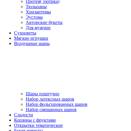
Протея( эзотика)
Тюльпаны
Хризантемы
Эустома
Авторские букеты
Для мужчин
Сухоцветы
Мягкие игрушки
Воздушные шары
Шары поштучно
Набор латексных шаров
Набор фольгированных шаров
Набор смешанных шаров
Сладости
Корзины с фруктами
Открытки тематические
Букет невесты