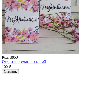
Код:
3953
Открытка тематическая #3
100
₽
Заказать