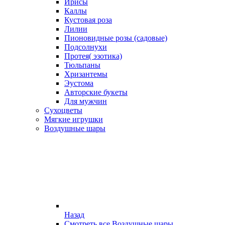
Ирисы
Каллы
Кустовая роза
Лилии
Пионовидные розы (садовые)
Подсолнухи
Протея( эзотика)
Тюльпаны
Хризантемы
Эустома
Авторские букеты
Для мужчин
Сухоцветы
Мягкие игрушки
Воздушные шары
Назад
Смотреть все Воздушные шары