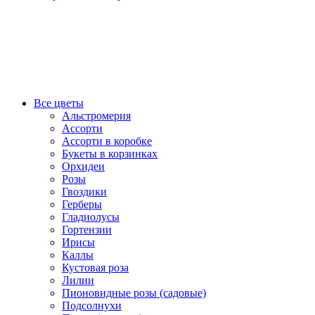
Все цветы
Альстромерия
Ассорти
Ассорти в коробке
Букеты в корзинках
Орхидеи
Розы
Гвоздики
Герберы
Гладиолусы
Гортензии
Ирисы
Каллы
Кустовая роза
Лилии
Пионовидные розы (садовые)
Подсолнухи