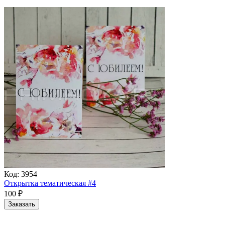
Код:
3954
Открытка тематическая #4
100
₽
Заказать