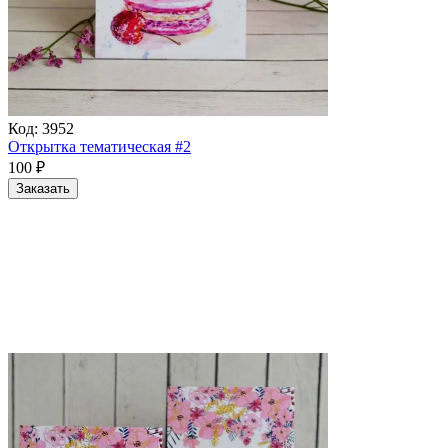
Код:
3952
Открытка тематическая #2
100
₽
Заказать