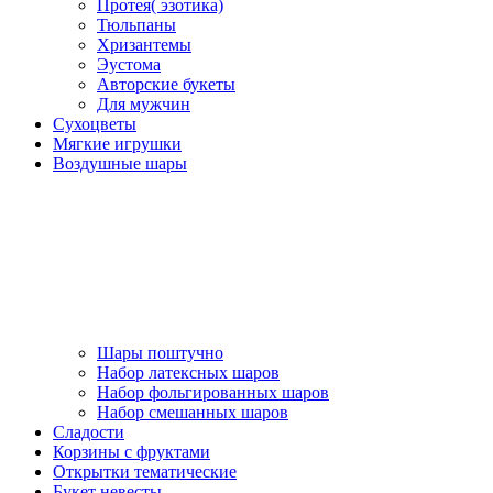
Протея( эзотика)
Тюльпаны
Хризантемы
Эустома
Авторские букеты
Для мужчин
Сухоцветы
Мягкие игрушки
Воздушные шары
Шары поштучно
Набор латексных шаров
Набор фольгированных шаров
Набор смешанных шаров
Сладости
Корзины с фруктами
Открытки тематические
Букет невесты