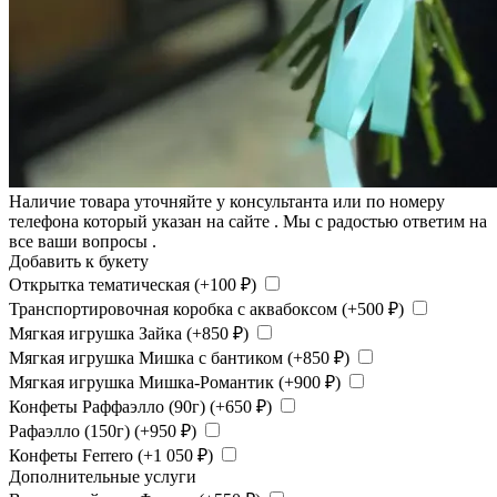
Наличие товара уточняйте у консультанта или по номеру
телефона который указан на сайте . Мы с радостью ответим на
все ваши вопросы .
Добавить к букету
Открытка тематическая (+
100
₽
)
Транспортировочная коробка с аквабоксом (+
500
₽
)
Мягкая игрушка Зайка (+
850
₽
)
Мягкая игрушка Мишка с бантиком (+
850
₽
)
Мягкая игрушка Мишка-Романтик (+
900
₽
)
Конфеты Раффаэлло (90г) (+
650
₽
)
Рафаэлло (150г) (+
950
₽
)
Конфеты Ferrero (+
1 050
₽
)
Дополнительные услуги