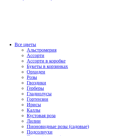
Все цветы
Альстромерия
Ассорти
Ассорти в коробке
Букеты в корзинках
Орхидеи
Розы
Гвоздики
Герберы
Гладиолусы
Гортензии
Ирисы
Каллы
Кустовая роза
Лилии
Пионовидные розы (садовые)
Подсолнухи