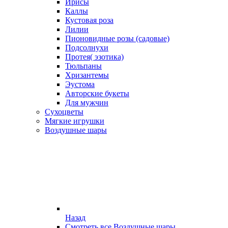
Ирисы
Каллы
Кустовая роза
Лилии
Пионовидные розы (садовые)
Подсолнухи
Протея( эзотика)
Тюльпаны
Хризантемы
Эустома
Авторские букеты
Для мужчин
Сухоцветы
Мягкие игрушки
Воздушные шары
Назад
Смотреть все Воздушные шары