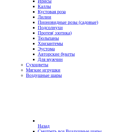
Ирисы
Каллы
Кустовая роза
Лилии
Пионовидные розы (садовые)
Подсолнухи
Протея( эзотика)
Тюльпаны
Хризантемы
Эустома
Авторские букеты
Для мужчин
Сухоцветы
Мягкие игрушки
Воздушные шары
Назад
Смотреть все Воздушные шары