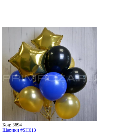
Код:
3694
Шарики #SH013