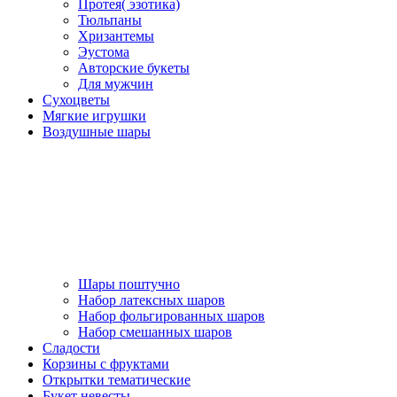
Протея( эзотика)
Тюльпаны
Хризантемы
Эустома
Авторские букеты
Для мужчин
Сухоцветы
Мягкие игрушки
Воздушные шары
Шары поштучно
Набор латексных шаров
Набор фольгированных шаров
Набор смешанных шаров
Сладости
Корзины с фруктами
Открытки тематические
Букет невесты