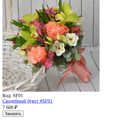
Код:
SF01
Свадебный букет #SF01
7 600
₽
Заказать