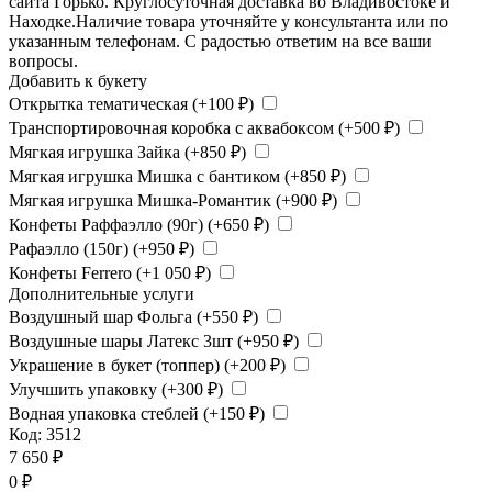
сайта Горько. Круглосуточная доставка во Владивостоке и
Находке.Наличие товара уточняйте у консультанта или по
указанным телефонам. С радостью ответим на все ваши
вопросы.
Добавить к букету
Открытка тематическая (+
100
₽
)
Транспортировочная коробка с аквабоксом (+
500
₽
)
Мягкая игрушка Зайка (+
850
₽
)
Мягкая игрушка Мишка с бантиком (+
850
₽
)
Мягкая игрушка Мишка-Романтик (+
900
₽
)
Конфеты Раффаэлло (90г) (+
650
₽
)
Рафаэлло (150г) (+
950
₽
)
Конфеты Ferrero (+
1 050
₽
)
Дополнительные услуги
Воздушный шар Фольга (+
550
₽
)
Воздушные шары Латекс 3шт (+
950
₽
)
Украшение в букет (топпер) (+
200
₽
)
Улучшить упаковку (+
300
₽
)
Водная упаковка стеблей (+
150
₽
)
Код:
3512
7 650
₽
0
₽