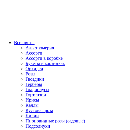
Все цветы
Альстромерия
Ассорти
Ассорти в коробке
Букеты в корзинках
Орхидеи
Розы
Гвоздики
Герберы
Гладиолусы
Гортензии
Ирисы
Каллы
Кустовая роза
Лилии
Пионовидные розы (садовые)
Подсолнухи