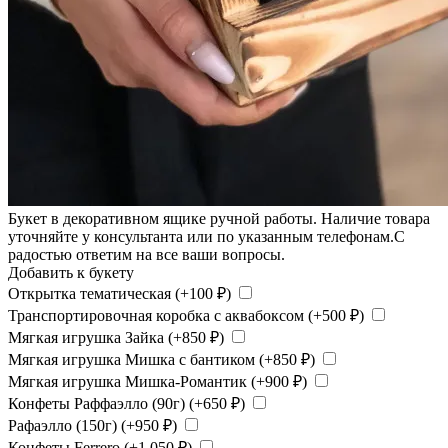
Букет в декоративном ящике ручной работы. Наличие товара
уточняйте у консультанта или по указанным телефонам.С
радостью ответим на все ваши вопросы.
Добавить к букету
Открытка тематическая (+
100
₽
)
Транспортировочная коробка с аквабоксом (+
500
₽
)
Мягкая игрушка Зайка (+
850
₽
)
Мягкая игрушка Мишка с бантиком (+
850
₽
)
Мягкая игрушка Мишка-Романтик (+
900
₽
)
Конфеты Раффаэлло (90г) (+
650
₽
)
Рафаэлло (150г) (+
950
₽
)
Конфеты Ferrero (+
1 050
₽
)