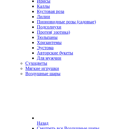
Ирисы
Каллы
Кустовая роза
Лилии
Пионовидные розы (садовые)
Подсолнухи
Протея( эзотика)
Тюльпаны
Хризантемы
Эустома
Авторские букеты
Для мужчин
Сухоцветы
Мягкие игрушки
Воздушные шары
Назад
Смотреть все Воздушные шары