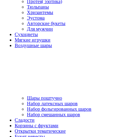
Протея( эзотика)
Тюльпаны
Хризантемы
Эустома
Авторские букеты
Для мужчин
Сухоцветы
Мягкие игрушки
Воздушные шары
Шары поштучно
Набор латексных шаров
Набор фольгированных шаров
Набор смешанных шаров
Сладости
Корзины с фруктами
Открытки тематические
Букет невесты