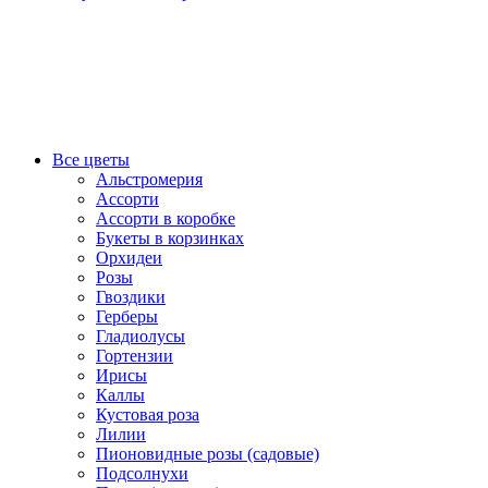
Все цветы
Альстромерия
Ассорти
Ассорти в коробке
Букеты в корзинках
Орхидеи
Розы
Гвоздики
Герберы
Гладиолусы
Гортензии
Ирисы
Каллы
Кустовая роза
Лилии
Пионовидные розы (садовые)
Подсолнухи