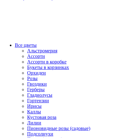
Все цветы
Альстромерия
Ассорти
Ассорти в коробке
Букеты в корзинках
Орхидеи
Розы
Гвоздики
Герберы
Гладиолусы
Гортензии
Ирисы
Каллы
Кустовая роза
Лилии
Пионовидные розы (садовые)
Подсолнухи