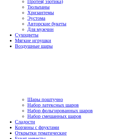
Протея( эзотика)
Тюльпаны
Хризантемы
Эустома
Авторские букеты
Для мужчин
Сухоцветы
Мягкие игрушки
Воздушные шары
Шары поштучно
Набор латексных шаров
Набор фольгированных шаров
Набор смешанных шаров
Сладости
Корзины с фруктами
Открытки тематические
Букет невесты