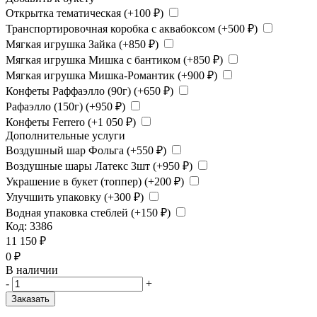
Открытка тематическая (+
100
₽
)
Транспортировочная коробка с аквабоксом (+
500
₽
)
Мягкая игрушка Зайка (+
850
₽
)
Мягкая игрушка Мишка с бантиком (+
850
₽
)
Мягкая игрушка Мишка-Романтик (+
900
₽
)
Конфеты Раффаэлло (90г) (+
650
₽
)
Рафаэлло (150г) (+
950
₽
)
Конфеты Ferrero (+
1 050
₽
)
Дополнительные услуги
Воздушный шар Фольга (+
550
₽
)
Воздушные шары Латекс 3шт (+
950
₽
)
Украшение в букет (топпер) (+
200
₽
)
Улучшить упаковку (+
300
₽
)
Водная упаковка стеблей (+
150
₽
)
Код:
3386
11 150
₽
0
₽
В наличии
-
+
Заказать