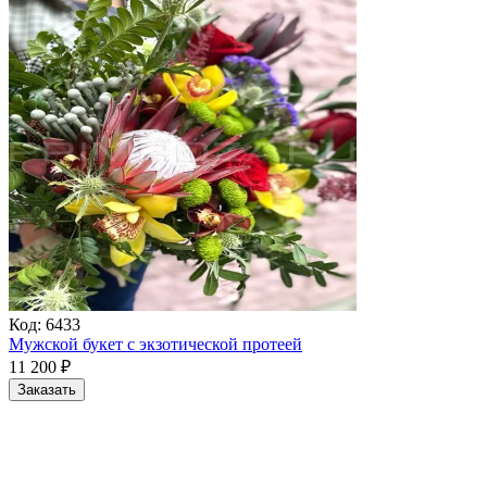
Код:
6433
Мужской букет с экзотической протеей
11 200
₽
Заказать