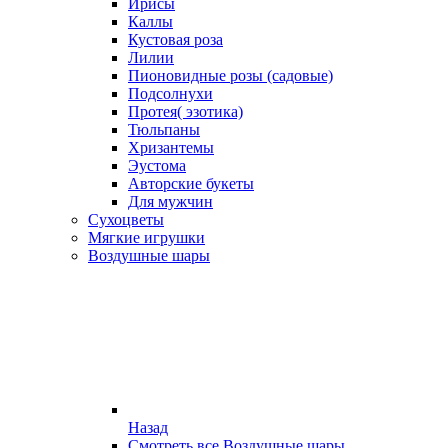
Ирисы
Каллы
Кустовая роза
Лилии
Пионовидные розы (садовые)
Подсолнухи
Протея( эзотика)
Тюльпаны
Хризантемы
Эустома
Авторские букеты
Для мужчин
Сухоцветы
Мягкие игрушки
Воздушные шары
Назад
Смотреть все Воздушные шары