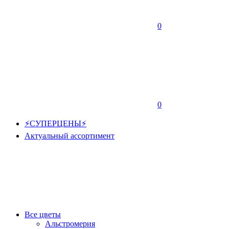
0
0
⚡СУПЕРЦЕНЫ⚡
Актуальный ассортимент
Все цветы
Альстромерия