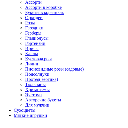
Ассорти
Ассорти в коробке
Букеты в корзинках
Орхидеи
Розы
Гвоздики
Герберы
Гладиолусы
Гортензии
Ирисы
Каллы
Кустовая роза
Лилии
Пионовидные розы (садовые)
Подсолнухи
Протея( эзотика)
Тюльпаны
Хризантемы
Эустома
Авторские букеты
Для мужчин
Сухоцветы
Мягкие игрушки