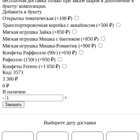
бесплатная доставка только при заказе шаров в дополнение к
букету/ композиции.
Добавить к букету
Открытка тематическая (+
100
₽
)
Транспортировочная коробка с аквабоксом (+
500
₽
)
Мягкая игрушка Зайка (+
850
₽
)
Мягкая игрушка Мишка с бантиком (+
850
₽
)
Мягкая игрушка Мишка-Романтик (+
900
₽
)
Конфеты Раффаэлло (90г) (+
650
₽
)
Рафаэлло (150г) (+
950
₽
)
Конфеты Ferrero (+
1 050
₽
)
Код:
3573
3 300
₽
0
₽
В наличии
-
+
Заказать
Выберите дату доставки