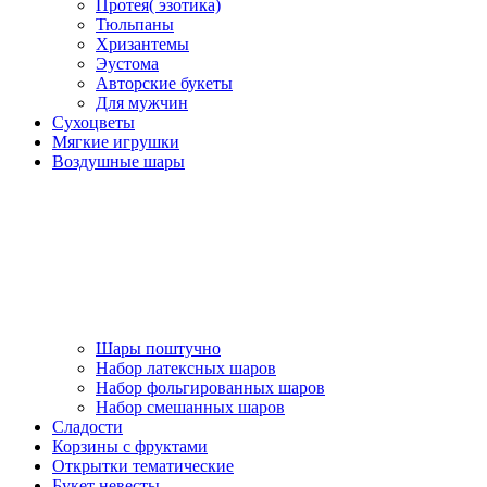
Протея( эзотика)
Тюльпаны
Хризантемы
Эустома
Авторские букеты
Для мужчин
Сухоцветы
Мягкие игрушки
Воздушные шары
Шары поштучно
Набор латексных шаров
Набор фольгированных шаров
Набор смешанных шаров
Сладости
Корзины с фруктами
Открытки тематические
Букет невесты