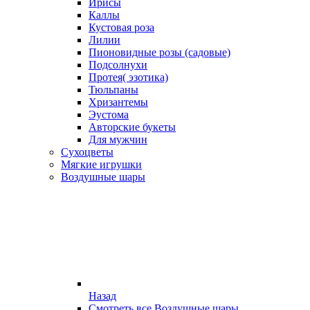
Ирисы
Каллы
Кустовая роза
Лилии
Пионовидные розы (садовые)
Подсолнухи
Протея( эзотика)
Тюльпаны
Хризантемы
Эустома
Авторские букеты
Для мужчин
Сухоцветы
Мягкие игрушки
Воздушные шары
Назад
Смотреть все Воздушные шары