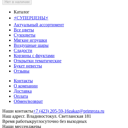
Нет в наличии
Каталог
⚡СУПЕРЦЕНЫ⚡
Актуальный ассортимент
Все цветы
Сухоцветы
Мягкие игрушки
Воздушные шары
Сладости
Корзины с фруктами
Открытки тематические
Букет невесты
Отзывы
Контакты
О компании
Доставка
Оплата
Обмен/возврат
Наши контакты
+7 (423) 205-59-16
zakaz@primroza.ru
Наш адрес
г. Владивосток
ул. Светланская 181
Время работы
круглосуточно без выходных
Наши мессенджеры