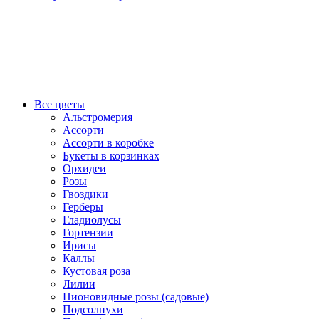
Все цветы
Альстромерия
Ассорти
Ассорти в коробке
Букеты в корзинках
Орхидеи
Розы
Гвоздики
Герберы
Гладиолусы
Гортензии
Ирисы
Каллы
Кустовая роза
Лилии
Пионовидные розы (садовые)
Подсолнухи