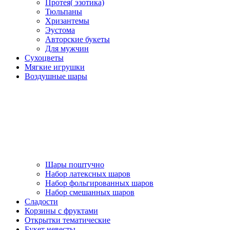
Протея( эзотика)
Тюльпаны
Хризантемы
Эустома
Авторские букеты
Для мужчин
Сухоцветы
Мягкие игрушки
Воздушные шары
Шары поштучно
Набор латексных шаров
Набор фольгированных шаров
Набор смешанных шаров
Сладости
Корзины с фруктами
Открытки тематические
Букет невесты