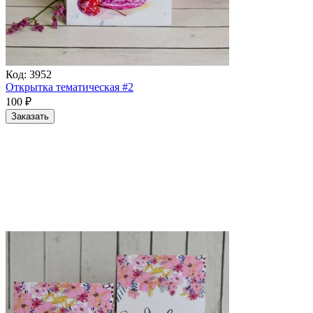
Код:
3952
Открытка тематическая #2
100
₽
Заказать