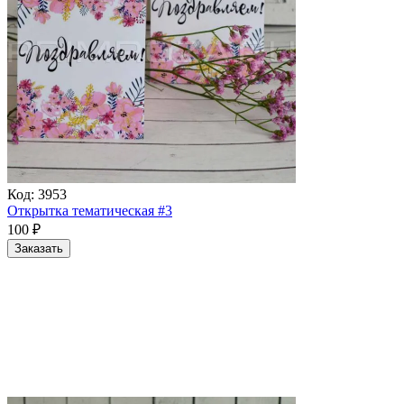
Код:
3953
Открытка тематическая #3
100
₽
Заказать