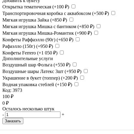
Добавить к букету
Открытка тематическая (+
100
₽
)
Транспортировочная коробка с аквабоксом (+
500
₽
)
Мягкая игрушка Зайка (+
850
₽
)
Мягкая игрушка Мишка с бантиком (+
850
₽
)
Мягкая игрушка Мишка-Романтик (+
900
₽
)
Конфеты Раффаэлло (90г) (+
650
₽
)
Рафаэлло (150г) (+
950
₽
)
Конфеты Ferrero (+
1 050
₽
)
Дополнительные услуги
Воздушный шар Фольга (+
550
₽
)
Воздушные шары Латекс 3шт (+
950
₽
)
Украшение в букет (топпер) (+
200
₽
)
Водная упаковка стеблей (+
150
₽
)
Код:
3973
100
₽
0
₽
Осталось несколько штук
-
+
Заказать