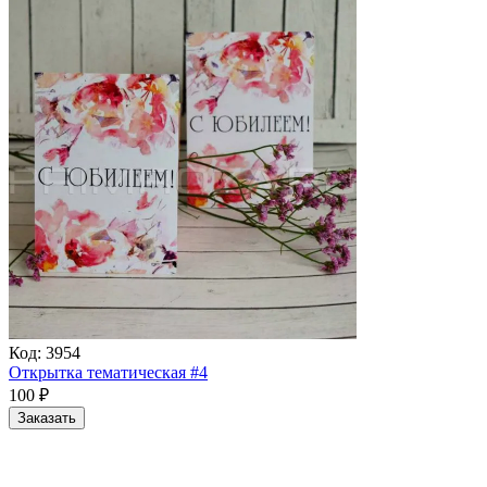
Код:
3954
Открытка тематическая #4
100
₽
Заказать