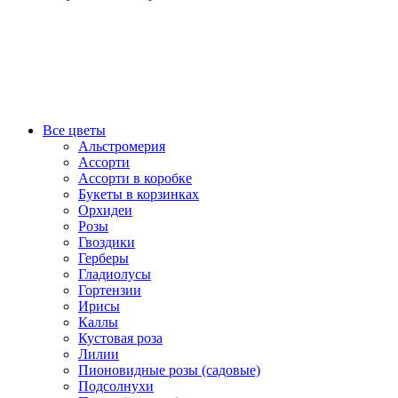
Все цветы
Альстромерия
Ассорти
Ассорти в коробке
Букеты в корзинках
Орхидеи
Розы
Гвоздики
Герберы
Гладиолусы
Гортензии
Ирисы
Каллы
Кустовая роза
Лилии
Пионовидные розы (садовые)
Подсолнухи