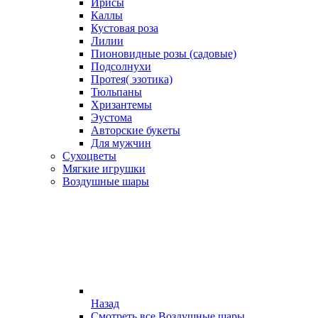
Ирисы
Каллы
Кустовая роза
Лилии
Пионовидные розы (садовые)
Подсолнухи
Протея( эзотика)
Тюльпаны
Хризантемы
Эустома
Авторские букеты
Для мужчин
Сухоцветы
Мягкие игрушки
Воздушные шары
Назад
Смотреть все Воздушные шары