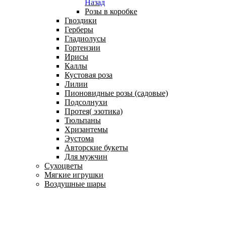
Назад
Розы в коробке
Гвоздики
Герберы
Гладиолусы
Гортензии
Ирисы
Каллы
Кустовая роза
Лилии
Пионовидные розы (садовые)
Подсолнухи
Протея( эзотика)
Тюльпаны
Хризантемы
Эустома
Авторские букеты
Для мужчин
Сухоцветы
Мягкие игрушки
Воздушные шары