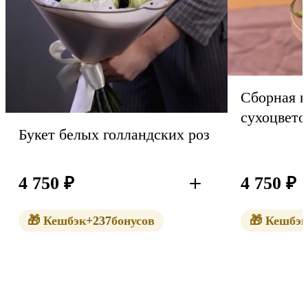
Сборная к
сухоцвето
Букет белых голландских роз
4 750
₽
4 750
₽
В корзину
🎁 Кешбэк
+237
бонусов
🎁 Кешбэк