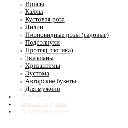
Ирисы
Каллы
Кустовая роза
Лилии
Пионовидные розы (садовые)
Подсолнухи
Протея( эзотика)
Тюльпаны
Хризантемы
Эустома
Авторские букеты
Для мужчин
Сухоцветы
Мягкие игрушки
Воздушные шары