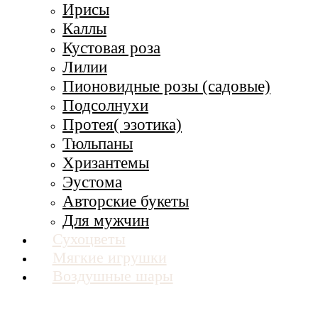
Ирисы
Каллы
Кустовая роза
Лилии
Пионовидные розы (садовые)
Подсолнухи
Протея( эзотика)
Тюльпаны
Хризантемы
Эустома
Авторские букеты
Для мужчин
Сухоцветы
Мягкие игрушки
Воздушные шары