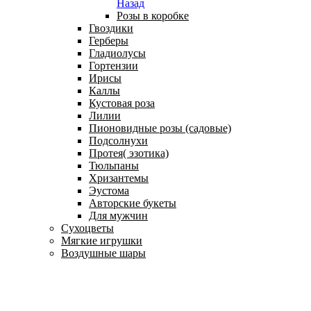
Назад
Розы в коробке
Гвоздики
Герберы
Гладиолусы
Гортензии
Ирисы
Каллы
Кустовая роза
Лилии
Пионовидные розы (садовые)
Подсолнухи
Протея( эзотика)
Тюльпаны
Хризантемы
Эустома
Авторские букеты
Для мужчин
Сухоцветы
Мягкие игрушки
Воздушные шары