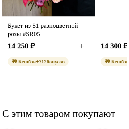
Букет из 51 разноцветной
Букет из 
розы #SR05
14 250
₽
14 300
₽
В корзину
🎁 Кешбэк
+712
бонусов
🎁 Кешбэк
С этим товаром покупают