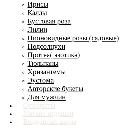
Ирисы
Каллы
Кустовая роза
Лилии
Пионовидные розы (садовые)
Подсолнухи
Протея( эзотика)
Тюльпаны
Хризантемы
Эустома
Авторские букеты
Для мужчин
Сухоцветы
Мягкие игрушки
Воздушные шары