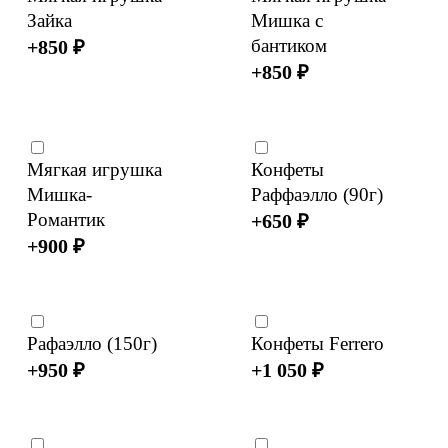
Зайка
Мишка с
бантиком
+
850
₽
+
850
₽
Мягкая игрушка
Конфеты
Мишка-
Раффаэлло (90г)
Романтик
+
650
₽
+
900
₽
Рафаэлло (150г)
Конфеты Ferrero
+
950
₽
+
1 050
₽