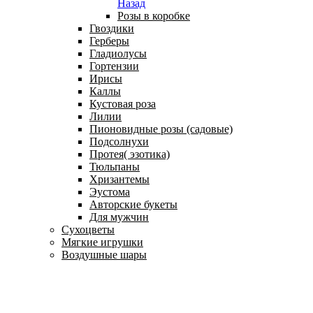
Назад
Розы в коробке
Гвоздики
Герберы
Гладиолусы
Гортензии
Ирисы
Каллы
Кустовая роза
Лилии
Пионовидные розы (садовые)
Подсолнухи
Протея( эзотика)
Тюльпаны
Хризантемы
Эустома
Авторские букеты
Для мужчин
Сухоцветы
Мягкие игрушки
Воздушные шары