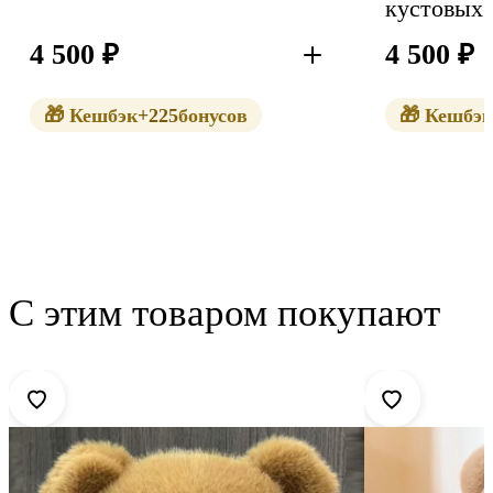
4 500
₽
4 500
₽
В корзину
🎁 Кешбэк
+225
бонусов
🎁 Кешбэк
С этим товаром покупают