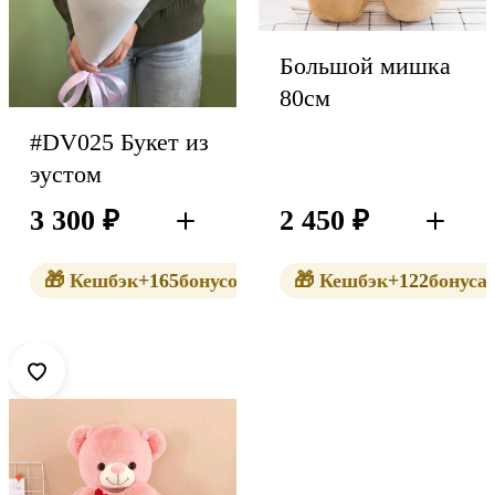
Большой мишка
80см
#DV025 Букет из
эустом
3 300
₽
2 450
₽
В корзину
В корзин
🎁 Кешбэк
+165
бонусов
🎁 Кешбэк
+122
бонуса