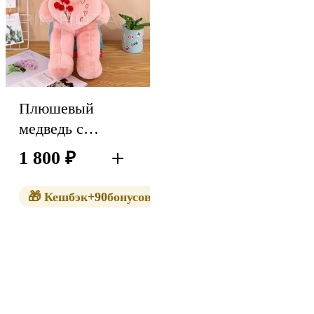
Плюшевый
медведь с
сердцем (55см)
1 800
₽
В корзину
🎁 Кешбэк
+90
бонусов