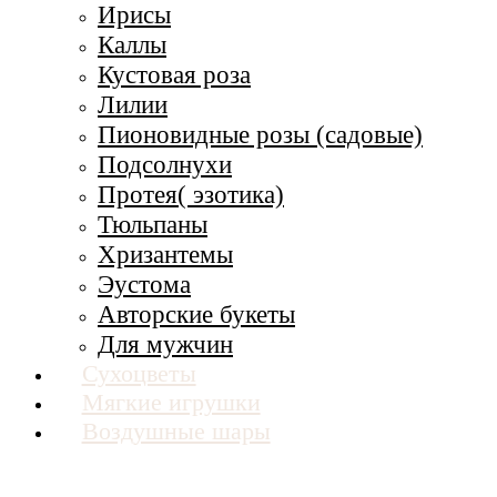
Ирисы
Каллы
Кустовая роза
Лилии
Пионовидные розы (садовые)
Подсолнухи
Протея( эзотика)
Тюльпаны
Хризантемы
Эустома
Авторские букеты
Для мужчин
Сухоцветы
Мягкие игрушки
Воздушные шары