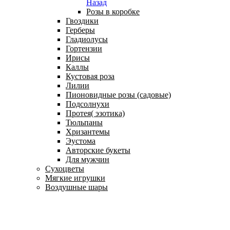
Назад
Розы в коробке
Гвоздики
Герберы
Гладиолусы
Гортензии
Ирисы
Каллы
Кустовая роза
Лилии
Пионовидные розы (садовые)
Подсолнухи
Протея( эзотика)
Тюльпаны
Хризантемы
Эустома
Авторские букеты
Для мужчин
Сухоцветы
Мягкие игрушки
Воздушные шары