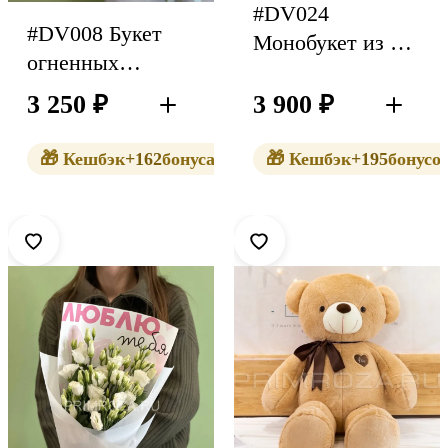
#DV024
#DV008 Букет
Монобукет из 9
огненных
хризнтем алтай
кустовых роз с
3 250
₽
3 900
₽
В корзину
В корзин
матрикарией
🎁 Кешбэк
+162
бонуса
🎁 Кешбэк
+195
бонусо