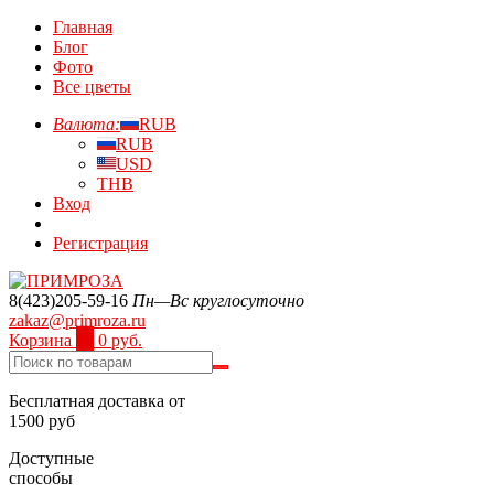
Главная
Блог
Фото
Все цветы
Валюта:
RUB
RUB
USD
THB
Вход
Регистрация
8(423)205-59-16
Пн—Вс круглосуточно
zakaz@primroza.ru
Корзина
0
0 руб.
Бесплатная доставка от
1500 руб
Доступные
способы