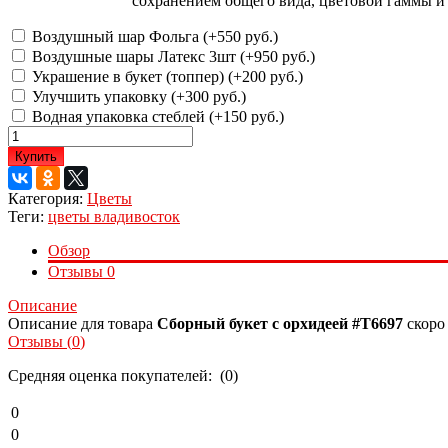
сохранением общего вида, цветовой гаммы и 
Воздушный шар Фольга (+
550 руб.
)
Воздушные шары Латекс 3шт (+
950 руб.
)
Украшение в букет (топпер) (+
200 руб.
)
Улучшить упаковку (+
300 руб.
)
Водная упаковка стеблей (+
150 руб.
)
Купить
Категория:
Цветы
Теги:
цветы владивосток
Обзор
Отзывы
0
Описание
Описание для товара
Сборный букет с орхидеей #Т6697
скоро
Отзывы (
0
)
Средняя оценка покупателей: (0)
0
0