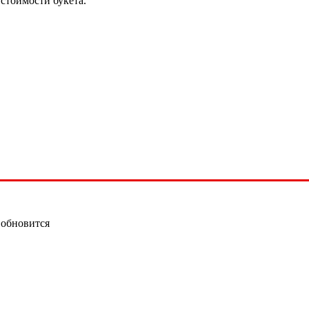
стоимости букета.
 обновится