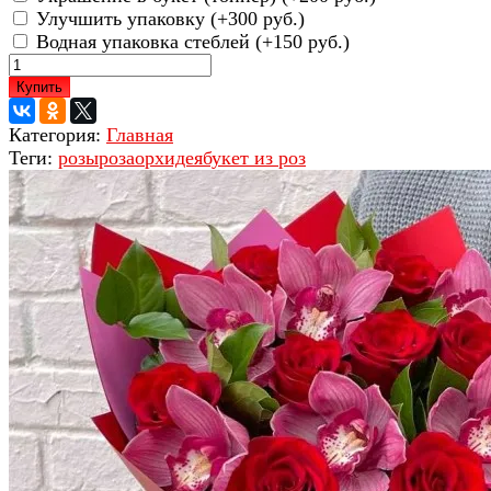
Улучшить упаковку (+
300 руб.
)
Водная упаковка стеблей (+
150 руб.
)
Купить
Категория:
Главная
Теги:
розы
роза
орхидея
букет из роз