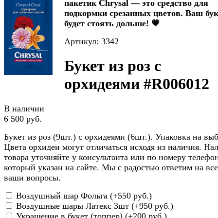
пакетик Chrysal — это средство для
подкормки срезанных цветов. Ваш бук
будет стоять дольше! 💗
Артикул: 3342
Букет из роз с
орхидеями #R006012
В наличии
6 500 руб.
Букет из роз (9шт.) с орхидеями (6шт.). Упаковка на выб
Цвета орхидеи могут отличаться исходя из наличия. На
товара уточняйте у консультанта или по номеру телефон
который указан на сайте. Мы с радостью ответим на все
ваши вопросы.
Воздушный шар Фольга (+
550 руб.
)
Воздушные шары Латекс 3шт (+
950 руб.
)
Украшение в букет (топпер) (+
200 руб.
)