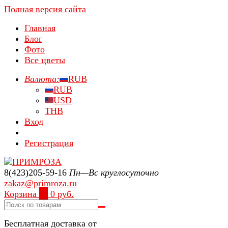
Полная версия сайта
Главная
Блог
Фото
Все цветы
Валюта:
RUB
RUB
USD
THB
Вход
Регистрация
8(423)205-59-16
Пн—Вс круглосуточно
zakaz@primroza.ru
Корзина
0
0 руб.
Бесплатная доставка от