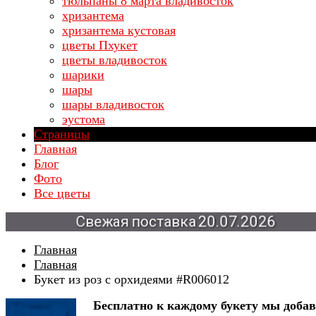
тюльпаны 8 марта владивосток
хризантема
хризантема кустовая
цветы Пхукет
цветы владивосток
шарики
шары
шары владивосток
эустома
Страницы
Главная
Блог
Фото
Все цветы
Свежая
поставка
20.07.2026
Главная
Главная
Букет из роз с орхидеями #R006012
Бесплатно к каждому букету мы доба