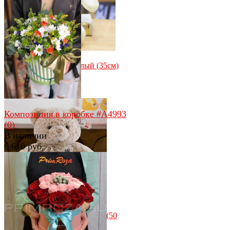
избранное
сравнить
избранное
сравнить
Мишутка с бантом белый (35см)
(0)
В наличии
850 руб.
Композиция в коробке #A4993
(0)
В наличии
6 610 руб.
избранное
сравнить
избранное
сравнить
Мишка с бантиком бежевый (50
см)