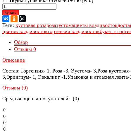
Водная упаковка стеблей (+
150 руб.
)
Купить
Теги:
кустовая роза
роза
эустома
цветы владивосток
доста
цветов владивосток
гортензия владивосток
букет с горте
Обзор
Отзывы
0
Описание
Состав: Гортензия- 1, Роза -3, Эустома- 3,Роза кустовая-
3,Эрингиум- 1, Эвкалипт -1,Упаковка и атласная лента-
Отзывы (
0
)
Средняя оценка покупателей: (0)
0
0
0
0