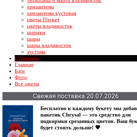
тюльпаны 8 марта владивосток
хризантема
хризантема кустовая
цветы Пхукет
цветы владивосток
шарики
шары
шары владивосток
эустома
Страницы
Главная
Блог
Фото
Все цветы
Свежая
поставка
20.07.2026
Бесплатно к каждому букету мы доба
пакетик Chrysal — это средство для
подкормки срезанных цветов. Ваш бук
будет стоять дольше! 💗