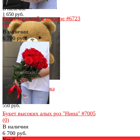
(0)
В наличии
1 650 руб.
Букет из лилий в корзине #6723
(0)
В наличии
6 700 руб.
избранное
сравнить
избранное
сравнить
Пушистый мини-мишка
(0)
В наличии
550 руб.
Букет высоких алых роз "Нина" #7005
(0)
В наличии
6 700 руб.
New!