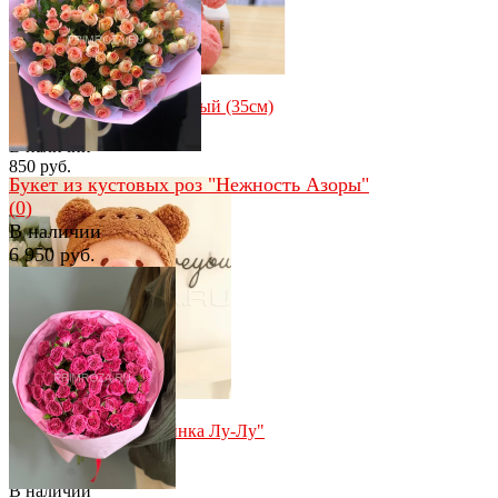
избранное
сравнить
Мишутка с бантом розовый (35см)
(0)
В наличии
850 руб.
Букет из кустовых роз "Нежность Азоры"
(0)
В наличии
6 950 руб.
избранное
сравнить
избранное
сравнить
Мягкая игрушка "Свинка Лу-Лу"
30см
(0)
В наличии