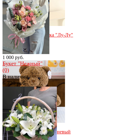
избранное
сравнить
Мягкая игрушка свинка "Лу-Лу"
кролик 30 см
(0)
Нет в наличии
1 000 руб.
Букет "Нежный"
(0)
В наличии
6 720 руб.
избранное
сравнить
избранное
сравнить
Мишка с бантиком коричневый
(50 см)