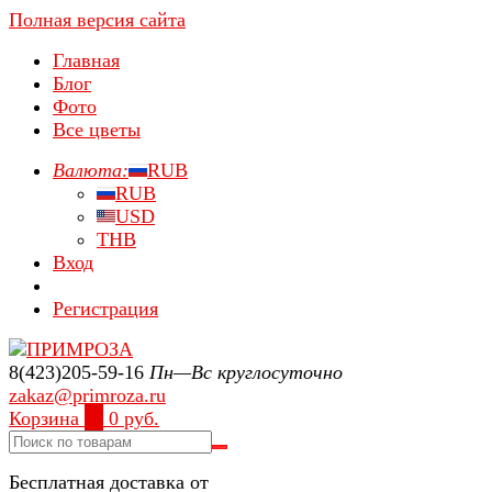
Полная версия сайта
Главная
Блог
Фото
Все цветы
Валюта:
RUB
RUB
USD
THB
Вход
Регистрация
8(423)205-59-16
Пн—Вс круглосуточно
zakaz@primroza.ru
Корзина
0
0 руб.
Бесплатная доставка от