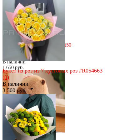
избранное
сравнить
избранное
сравнить
Мишка с бантиком бежевый (50
см)
(0)
В наличии
1 650 руб.
Букет из роз из 7 кустовых роз #R054663
(0)
В наличии
3 500 руб.
избранное
сравнить
избранное
сравнить