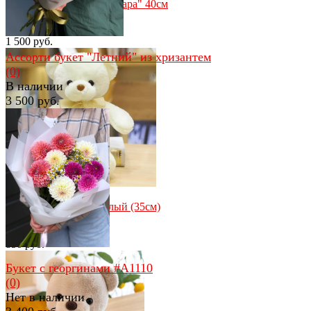
Мягкая игрушка "Капибара" 40см
(0)
В наличии
1 500 руб.
Ассорти букет "Летний" из хризантем
(0)
В наличии
3 500 руб.
избранное
сравнить
избранное
сравнить
Мишутка с бантом белый (35см)
(0)
В наличии
850 руб.
Букет с георгинами #A1110
(0)
Нет в наличии