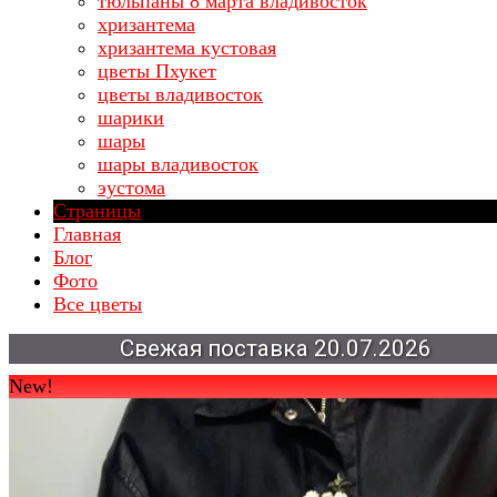
тюльпаны 8 марта владивосток
хризантема
хризантема кустовая
цветы Пхукет
цветы владивосток
шарики
шары
шары владивосток
эустома
Страницы
Главная
Блог
Фото
Все цветы
Свежая
поставка
20.07.2026
New!