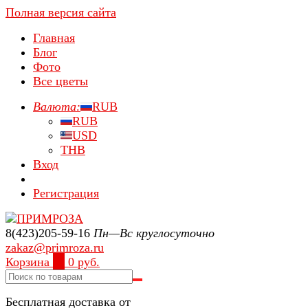
Полная версия сайта
Главная
Блог
Фото
Все цветы
Валюта:
RUB
RUB
USD
THB
Вход
Регистрация
8(423)205-59-16
Пн—Вс круглосуточно
zakaz@primroza.ru
Корзина
0
0 руб.
Бесплатная доставка от