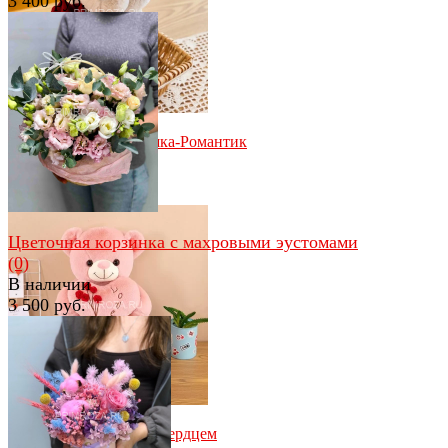
3 400 руб.
избранное
сравнить
избранное
сравнить
Мягкая игрушка Мишка-Романтик
(0)
В наличии
900 руб.
Цветочная корзинка с махровыми эустомами
(0)
В наличии
3 500 руб.
избранное
сравнить
избранное
сравнить
Плюшевый медведь с сердцем