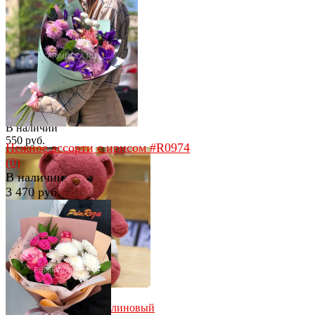
избранное
сравнить
избранное
сравнить
Пушистый мини-мишка
(0)
В наличии
550 руб.
Нежное ассорти с ирисом #R0974
(0)
В наличии
3 470 руб.
избранное
сравнить
избранное
сравнить
Мишутка с бантом малиновый