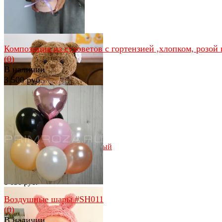
(55см)
(0)
В наличии
1 800 руб.
Композиция из суховетов с гортензией ,хлопком, розой и
(0)
В наличии
3 500 руб.
избранное
сравнить
избранное
сравнить
Мишка с бантиком коричневый
(50 см)
(0)
В наличии
1 650 руб.
Воздушные шары #SH011
(0)
В наличии