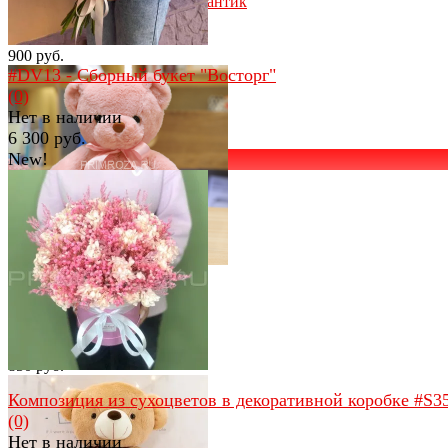
Мягкая игрушка Мишка-Романтик
(0)
В наличии
900 руб.
#DV13 - Сборный букет "Восторг"
(0)
Нет в наличии
6 300 руб.
New!
избранное
сравнить
избранное
сравнить
Мягкая игрушка Мишка с
бантиком
(0)
В наличии
850 руб.
Композиция из сухоцветов в декоративной коробке #S3
(0)
Нет в наличии