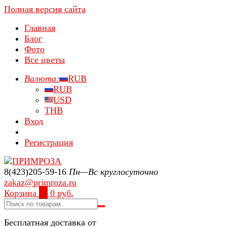
Полная версия сайта
Главная
Блог
Фото
Все цветы
Валюта:
RUB
RUB
USD
THB
Вход
Регистрация
8(423)205-59-16
Пн—Вс круглосуточно
zakaz@primroza.ru
Корзина
0
0 руб.
Бесплатная доставка от