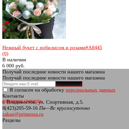
избранное
сравнить
Нежный букет с нобилисом и розами#A8445
(0)
В наличии
6 000 руб.
Получай последние новости нашего магазина
Получай последние новости нашего магазина
Подписаться
Я согласен на обработку
персональных данных
Контакты
избранное
сравнить
г. Владивосток, ул. Спортивная, д.5.
8(423)205-59-16
Пн—Вс круглосуточно
zakaz@primroza.ru
Разделы