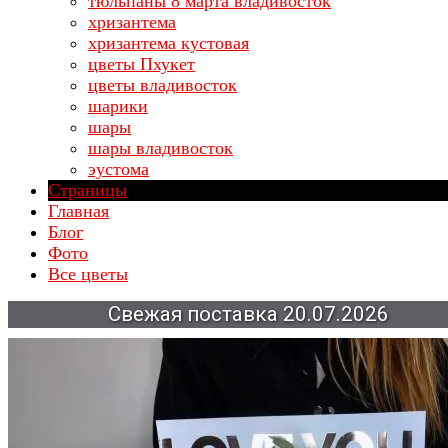
тюльпаны 8 марта владивосток
хризантема
хризантема кустовая
цветы Пхукет
цветы владивосток
шарики
шары
шары владивосток
эустома
Страницы
Главная
Блог
Фото
Все цветы
Свежая
поставка
20.07.2026