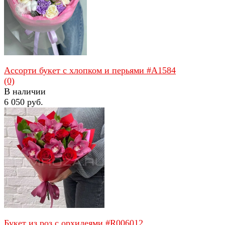
избранное
сравнить
Ассорти букет с хлопком и перьями #A1584
(0)
В наличии
6 050 руб.
избранное
сравнить
Букет из роз с орхидеями #R006012