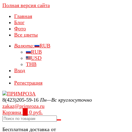
Полная версия сайта
Главная
Блог
Фото
Все цветы
Валюта:
RUB
RUB
USD
THB
Вход
Регистрация
8(423)205-59-16
Пн—Вс круглосуточно
zakaz@primroza.ru
Корзина
0
0 руб.
Бесплатная доставка от