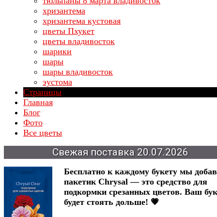
тюльпаны 8 марта владивосток
хризантема
хризантема кустовая
цветы Пхукет
цветы владивосток
шарики
шары
шары владивосток
эустома
Страницы
Главная
Блог
Фото
Все цветы
Свежая
поставка
20.07.2026
Бесплатно к каждому букету мы доба
пакетик Chrysal — это средство для
подкормки срезанных цветов. Ваш бук
будет стоять дольше! 💗