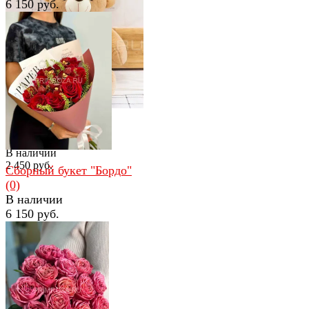
6 150 руб.
избранное
сравнить
избранное
сравнить
Большой мишка 80см
(0)
В наличии
2 450 руб.
Сборный букет "Бордо"
(0)
В наличии
6 150 руб.
избранное
сравнить
избранное
сравнить