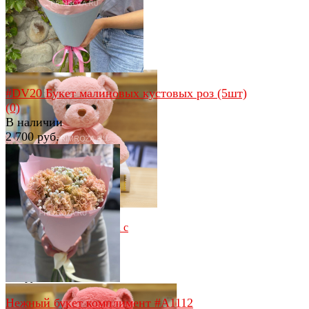
избранное
сравнить
Большой мишка 80см
(0)
В наличии
2 450 руб.
#DV20 Букет малиновых кустовых роз (5шт)
(0)
В наличии
2 700 руб.
избранное
сравнить
избранное
сравнить
Мягкая игрушка Мишка с
бантиком
(0)
В наличии
850 руб.
Нежный букет комплимент #A1112