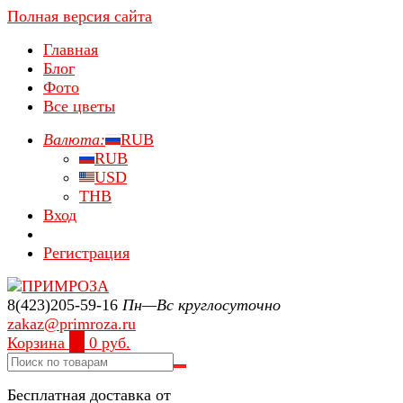
Полная версия сайта
Главная
Блог
Фото
Все цветы
Валюта:
RUB
RUB
USD
THB
Вход
Регистрация
8(423)205-59-16
Пн—Вс круглосуточно
zakaz@primroza.ru
Корзина
0
0 руб.
Бесплатная доставка от