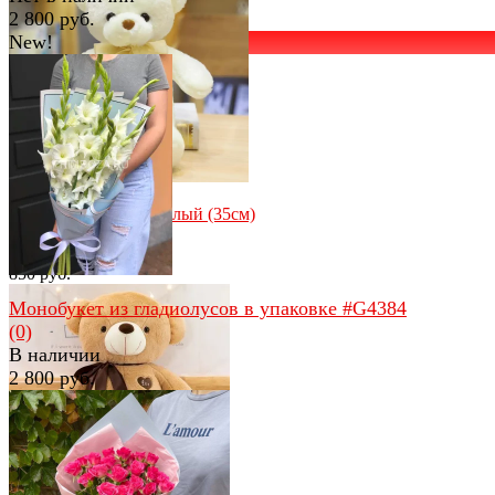
2 800 руб.
New!
избранное
сравнить
избранное
сравнить
Мишутка с бантом белый (35см)
(0)
В наличии
850 руб.
Монобукет из гладиолусов в упаковке #G4384
(0)
В наличии
2 800 руб.
избранное
сравнить