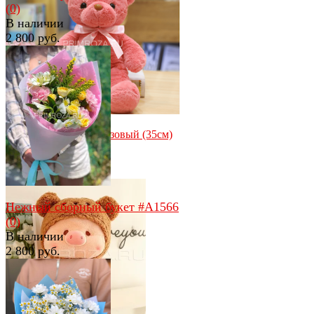
(0)
В наличии
2 800 руб.
избранное
сравнить
избранное
сравнить
Мишутка с бантом розовый (35см)
(0)
В наличии
850 руб.
Нежный сборный букет #A1566
(0)
В наличии
2 800 руб.
избранное
сравнить