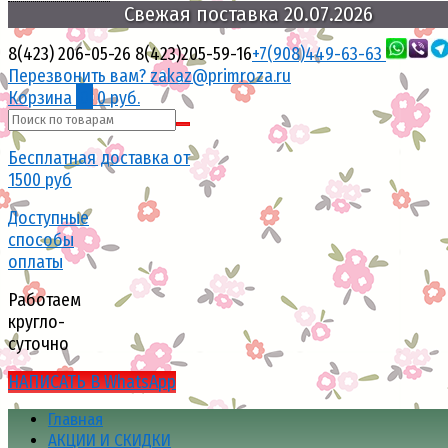
поставка
Свежая
20.07.2026
8(423) 206-05-26
8(423)205-59-16
+7(908)449-63-63
Перезвонить вам?
zakaz@primroza.ru
Корзина
0
0 руб.
Бесплатная доставка от
1500 руб
Доступные
способы
оплаты
Работаем
кругло-
суточно
НАПИСАТЬ В WhatsApp
Главная
АКЦИИ И СКИДКИ