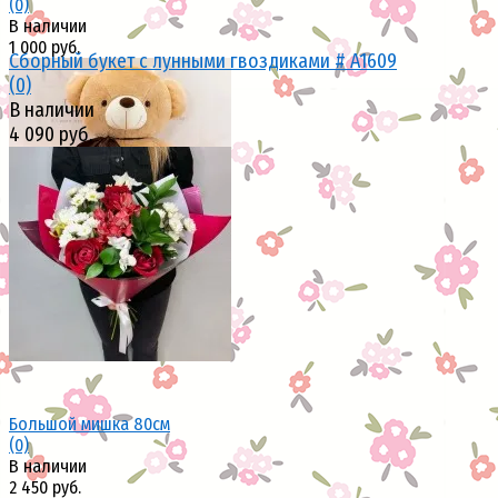
(0)
В наличии
1 000 руб.
Сборный букет с лунными гвоздиками # A1609
(0)
В наличии
4 090 руб.
избранное
сравнить
избранное
сравнить
Большой мишка 80см
(0)
В наличии
2 450 руб.