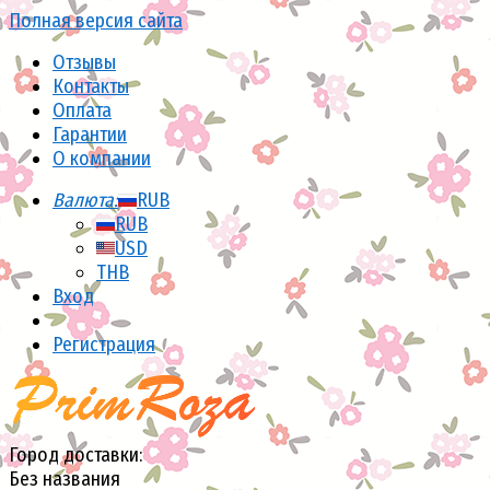
Полная версия сайта
Отзывы
Контакты
Оплата
Гарантии
О компании
Валюта:
RUB
RUB
USD
THB
Вход
Регистрация
Город доставки:
Без названия