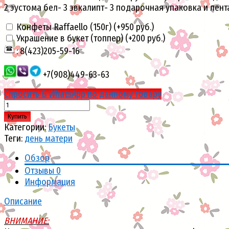
2 эустома бел- 3 эвкалипт- 3 подарочная упаковка и лент
Конфеты Raffaello (150г) (+
950 руб.
)
Украшение в букет (топпер) (+
200 руб.
)
: 8(423)205-59-16
+7(908)449-63-63
Спросить В WhatsApp по данному товару
Купить
Категории:
Букеты
Теги:
день матери
Обзор
Отзывы
0
Информация
Описание
ВНИМАНИЕ: