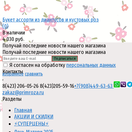
Букет ассорти из диантусов и кустовых роз
(0)
В наличии
4 030 руб.
Получай последние новости нашего магазина
Получай последние новости нашего магазина
Подписаться
Я согласен на обработку
персональных данных
Контакты
избранное
сравнить
,
8(423) 206-05-26
8(423)205-59-16
+7(908)449-63-63
zakaz@primroza.ru
Разделы
Главная
АКЦИИ И СКИДКИ
⚡СУПЕРЦЕНЫ⚡
День Матери 2025