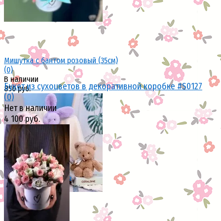
Мишутка с бантом розовый (35см)
(0)
В наличии
Букет из сухоцветов в декоративной коробке #S0127
850 руб.
(0)
Нет в наличии
4 100 руб.
избранное
сравнить
избранное
сравнить