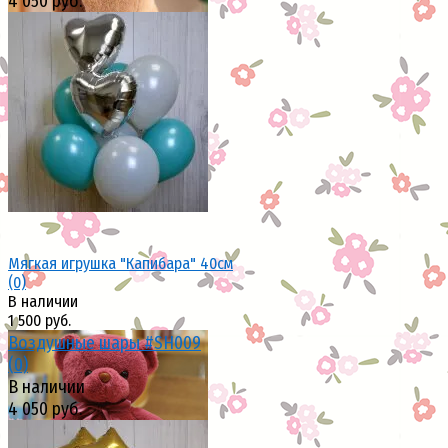
4 050 руб.
избранное
сравнить
избранное
сравнить
Мягкая игрушка "Капибара" 40см
(0)
В наличии
1 500 руб.
Воздушные шары #SH009
(0)
В наличии
4 050 руб.