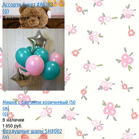
Ассорти букет #A6383
(0)
В наличии
4 090 руб.
избранное
сравнить
избранное
сравнить
Мишка с бантиком коричневый (50
см)
(0)
В наличии
1 650 руб.
Воздушные шары SH#002
(0)