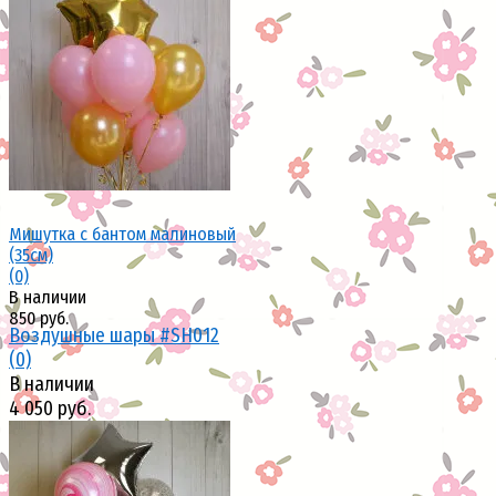
избранное
сравнить
избранное
сравнить
Мишутка с бантом малиновый
(35см)
(0)
В наличии
850 руб.
Воздушные шары #SH012
(0)
В наличии
4 050 руб.
избранное
сравнить