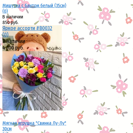
Мишутка с бантом белый (35см)
(0)
В наличии
850 руб.
Яркое ассорти #В0032
(0)
В наличии
4 100 руб.
избранное
сравнить
избранное
сравнить
Мягкая игрушка "Свинка Лу-Лу"
30см