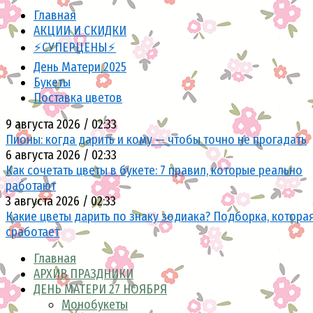
Главная
АКЦИИ И СКИДКИ
⚡СУПЕРЦЕНЫ⚡
День Матери 2025
Букеты
Поставка цветов
9 августа 2026 / 02:33
Пионы: когда дарить и кому — чтобы точно не прогадать
6 августа 2026 / 02:33
Как сочетать цветы в букете: 7 правил, которые реально
работают
3 августа 2026 / 02:33
Какие цветы дарить по знаку зодиака? Подборка, котора
сработает
Главная
АРХИВ ПРАЗДНИКИ
ДЕНЬ МАТЕРИ 27 НОЯБРЯ
Монобукеты