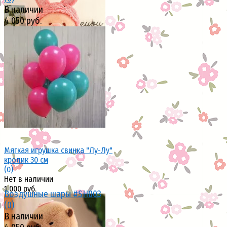
В наличии
4 050 руб.
избранное
сравнить
избранное
сравнить
Мягкая игрушка свинка "Лу-Лу"
кролик 30 см
(0)
Нет в наличии
1 000 руб.
Воздушные шары #SH003
(0)
В наличии