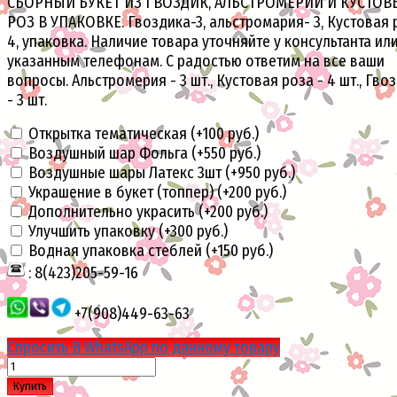
СБОРНЫЙ БУКЕТ ИЗ ГВОЗДИК, АЛЬСТРОМЕРИЙ И КУСТОВ
РОЗ В УПАКОВКЕ. Гвоздика-3, альстромария- 3, Кустовая 
4, упаковка. Наличие товара уточняйте у консультанта ил
указанным телефонам. С радостью ответим на все ваши
вопросы. Альстромерия - 3 шт., Кустовая роза - 4 шт., Гво
- 3 шт.
Открытка тематическая (+
100 руб.
)
Воздушный шар Фольга (+
550 руб.
)
Воздушные шары Латекс 3шт (+
950 руб.
)
Украшение в букет (топпер) (+
200 руб.
)
Дополнительно украсить (+
200 руб.
)
Улучшить упаковку (+
300 руб.
)
Водная упаковка стеблей (+
150 руб.
)
: 8(423)205-59-16
+7(908)449-63-63
Спросить В WhatsApp по данному товару
Купить