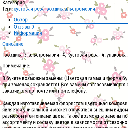
Категория:
Теги:
кустовая роза
гвоздика
альстромерия
Обзор
Отзывы
0
Информация
Описание
Гвоздика-3, альстромария- 4, Кустовая роза- 4, упаковка.
Примечание:
В букете возможны замены: (Цветовая гамма и форма бу
при заменах сохраняется). Все замены согласовываются 
заказчиком по почте или по телефону.
Каждая изготавливаемая флористом цветочная компози
является уникальной и может отличаться внешним видом
размером и оттенками цвета. Также возможны замены по
ассортименту и составу цветов в зависимости от сезонно