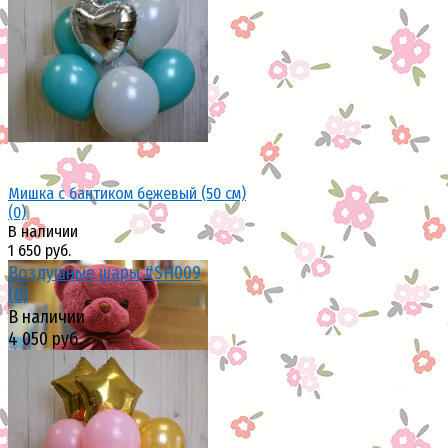
избранное
сравнить
Мишка с бантиком бежевый (50 см)
(0)
В наличии
1 650 руб.
Воздушные шары #SH009
(0)
В наличии
4 050 руб.
избранное
сравнить