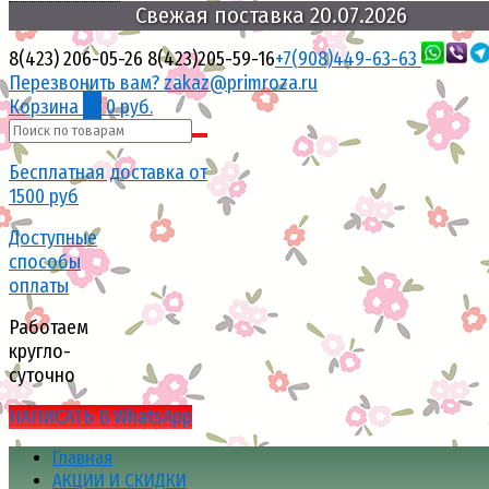
Свежая
поставка
20.07.2026
8(423) 206-05-26
8(423)205-59-16
+7(908)449-63-63
Перезвонить вам?
zakaz@primroza.ru
Корзина
0
0 руб.
Бесплатная доставка от
1500 руб
Доступные
способы
оплаты
Работаем
кругло-
суточно
НАПИСАТЬ В WhatsApp
Главная
АКЦИИ И СКИДКИ