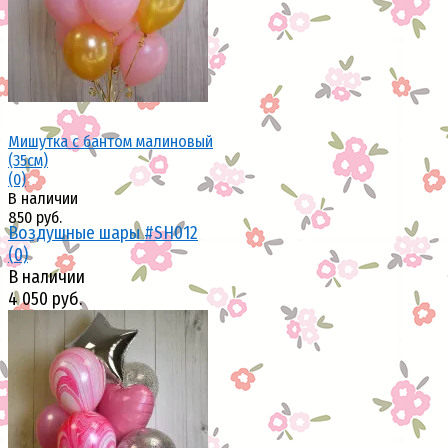
избранное
сравнить
Мишутка с бантом малиновый
(35см)
(0)
В наличии
850 руб.
Воздушные шары #SH012
(0)
В наличии
4 050 руб.
избранное
сравнить
избранное
сравнить