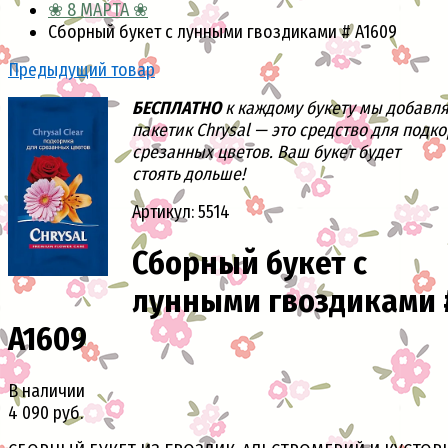
❀ 8 МАРТА ❀
Сборный букет с лунными гвоздиками # A1609
Предыдущий товар
БЕСПЛАТНО
к каждому букету мы добавл
пакетик Chrysal — это средство для подк
срезанных цветов. Ваш букет будет
стоять дольше!
Артикул: 5514
Сборный букет с
лунными гвоздиками 
A1609
В наличии
4 090 руб.