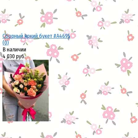
Сборный яркий букет #A4695
(0)
В наличии
4 030 руб.
избранное
сравнить