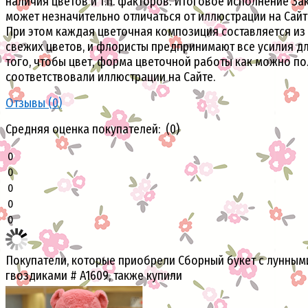
наличия цветов и т.п. факторов. Итоговое исполнение За
может незначительно отличаться от иллюстрации на Сайт
При этом каждая цветочная композиция составляется из
свежих цветов, и флористы предпринимают все усилия д
того, чтобы цвет, форма цветочной работы как можно п
соответствовали иллюстрации на Сайте.
Отзывы (
0
)
Средняя оценка покупателей: (0)
0
0
0
0
0
Покупатели, которые приобрели Сборный букет с лунным
гвоздиками # A1609, также купили