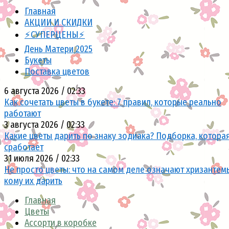
Главная
АКЦИИ И СКИДКИ
⚡СУПЕРЦЕНЫ⚡
День Матери 2025
Букеты
Поставка цветов
6 августа 2026 / 02:33
Как сочетать цветы в букете: 7 правил, которые реально
работают
3 августа 2026 / 02:33
Какие цветы дарить по знаку зодиака? Подборка, котора
сработает
31 июля 2026 / 02:33
Не просто цветы: что на самом деле означают хризантем
кому их дарить
Главная
Цветы
Ассорти в коробке