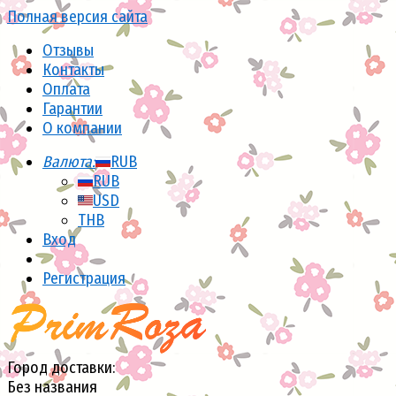
Полная версия сайта
Отзывы
Контакты
Оплата
Гарантии
О компании
Валюта:
RUB
RUB
USD
THB
Вход
Регистрация
Город доставки:
Без названия