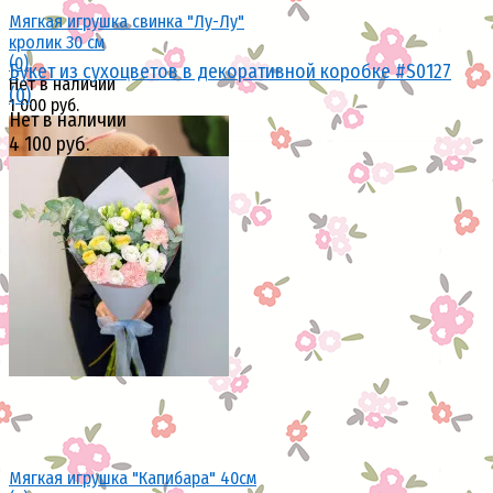
Мягкая игрушка свинка "Лу-Лу"
кролик 30 см
(0)
Букет из сухоцветов в декоративной коробке #S0127
Нет в наличии
(0)
1 000 руб.
Нет в наличии
4 100 руб.
избранное
сравнить
избранное
сравнить
Мягкая игрушка "Капибара" 40см