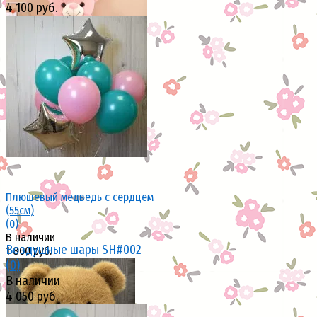
4 100 руб.
избранное
сравнить
избранное
сравнить
Плюшевый медведь с сердцем
(55см)
(0)
В наличии
Воздушные шары SH#002
1 800 руб.
(0)
В наличии
4 050 руб.