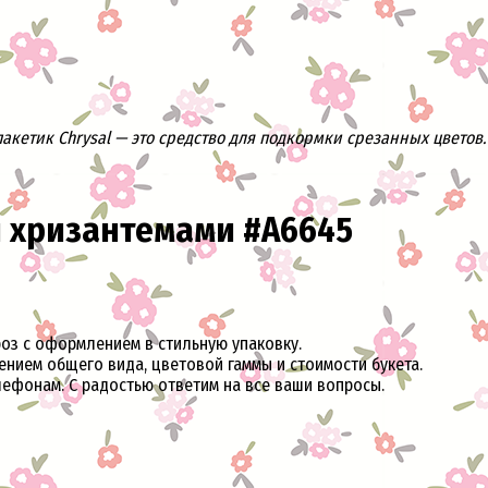
кетик Chrysal — это средство для подкормки срезанных цветов. 
и хризантемами #A6645
роз с оформлением в стильную упаковку.
ением общего вида, цветовой гаммы и стоимости букета.
лефонам. С радостью ответим на все ваши вопросы.