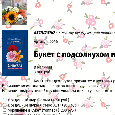
БЕСПЛАТНО
к каждому букету мы добавляем па
Артикул: 6645
Букет с подсолнухом 
В наличии
3 800 руб.
Букет из подсолнухов, хризантем и кустовых 
Внимание: возможна замена сортов цветов и упаковки с сохран
Наличие товара уточняйте у консультанта или по указанным те
Воздушный шар Фольга (+
550 руб.
)
Воздушные шары Латекс 3шт (+
950 руб.
)
Украшение в букет (топпер) (+
200 руб.
)