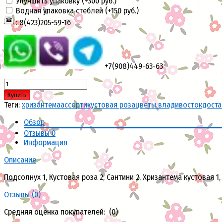
Улучшить упаковку (+
300 руб.
)
Водная упаковка стеблей (+
150 руб.
)
: 8(423)205-59-16
+7(908)449-63-63
Купить
Теги:
хризантема
ассорти
кустовая роза
цветы владивосток
доста
Обзор
Отзывы
0
Информация
Описание
Подсолнух 1, Кустовая роза 2, Сантини 2, Хризантема кустовая 1, 
Отзывы (
0
)
Средняя оценка покупателей: (0)