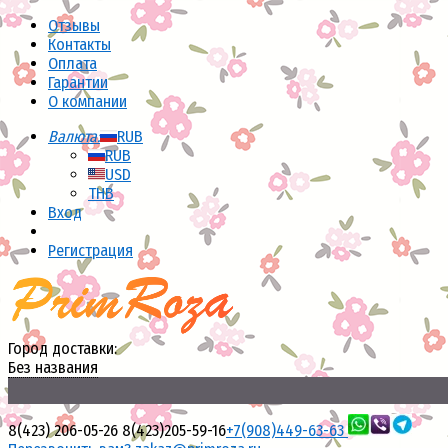
Отзывы
Контакты
Оплата
Гарантии
О компании
Валюта:
RUB
RUB
USD
THB
Вход
Регистрация
Город доставки:
Без названия
8(423) 206-05-26
8(423)205-59-16
+7(908)449-63-63