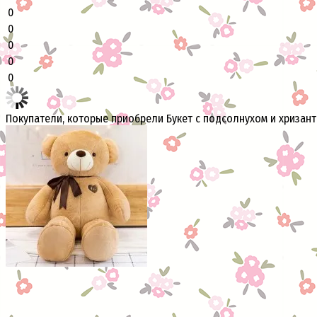
0
0
0
0
0
Покупатели, которые приобрели Букет с подсолнухом и хризант