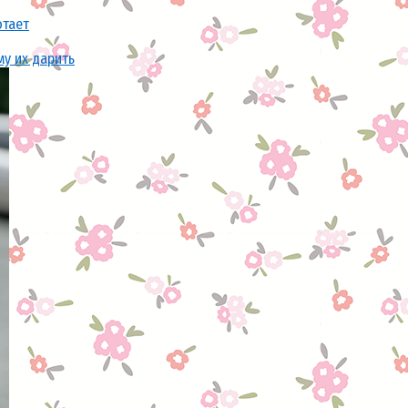
отает
му их дарить