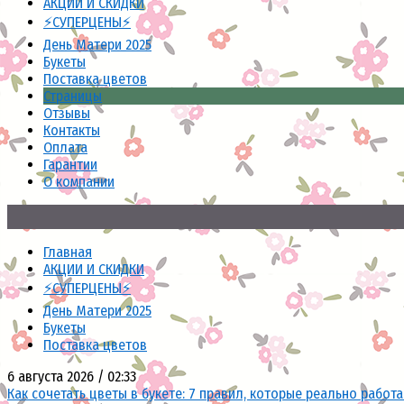
АКЦИИ И СКИДКИ
⚡СУПЕРЦЕНЫ⚡
День Матери 2025
Букеты
Поставка цветов
Страницы
Отзывы
Контакты
Оплата
Гарантии
О компании
Главная
АКЦИИ И СКИДКИ
⚡СУПЕРЦЕНЫ⚡
День Матери 2025
Букеты
Поставка цветов
6 августа 2026 / 02:33
Как сочетать цветы в букете: 7 правил, которые реально работ