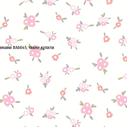
емами #A6645, также купили