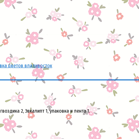
вка цветов владивосток
гвоздика 2, Эвкалипт 1, упаковка и лента 1.