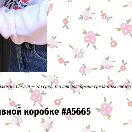
кетик Chrysal — это средство для подкормки срезанных цветов. 
ивной коробке #A5665