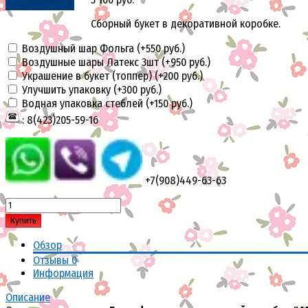
Сборный букет в декоративной коробке.
Воздушный шар Фольга (+
550 руб.
)
Воздушные шары Латекс 3шт (+
950 руб.
)
Украшение в букет (топпер) (+
200 руб.
)
Улучшить упаковку (+
300 руб.
)
Водная упаковка стеблей (+
150 руб.
)
: 8(423)205-59-16
+7(908)449-63-63
Купить
Обзор
Отзывы
0
Информация
Описание