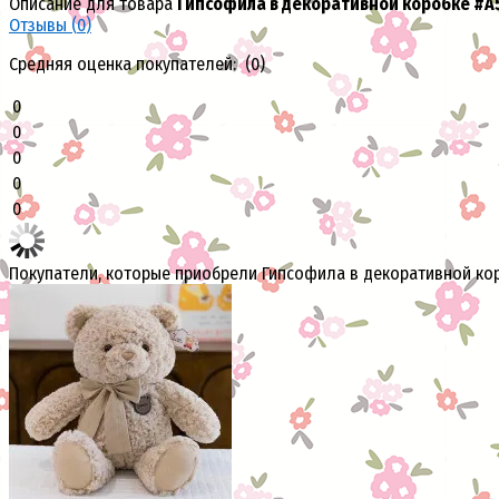
Описание для товара
Гипсофила в декоративной коробке #A
Отзывы (
0
)
Средняя оценка покупателей: (0)
0
0
0
0
0
Покупатели, которые приобрели Гипсофила в декоративной кор