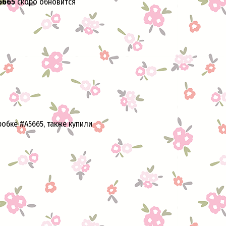
5665
скоро обновится
обке #A5665, также купили