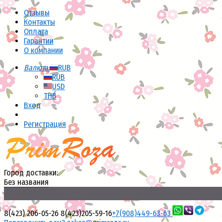
Отзывы
Контакты
Оплата
Гарантии
О компании
Валюта:
RUB
RUB
USD
THB
Вход
Регистрация
Город доставки:
Без названия
8(423) 206-05-26
8(423)205-59-16
+7(908)449-63-63