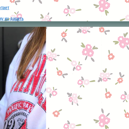
отает
му их дарить