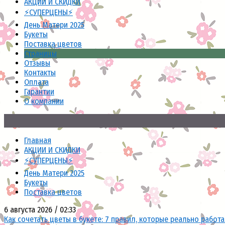
АКЦИИ И СКИДКИ
⚡СУПЕРЦЕНЫ⚡
День Матери 2025
Букеты
Поставка цветов
Страницы
Отзывы
Контакты
Оплата
Гарантии
О компании
Главная
АКЦИИ И СКИДКИ
⚡СУПЕРЦЕНЫ⚡
День Матери 2025
Букеты
Поставка цветов
6 августа 2026 / 02:33
Как сочетать цветы в букете: 7 правил, которые реально работ