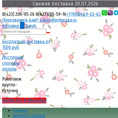
Свежая
поставка
20.07.2026
8(423) 206-05-26
8(423)205-59-16
+7(908)449-63-63
Перезвонить вам?
zakaz@primroza.ru
Корзина
0
0 руб.
Бесплатная доставка от
1500 руб
Доступные
способы
оплаты
Работаем
кругло-
суточно
НАПИСАТЬ В WhatsApp
Главная
АКЦИИ И СКИДКИ