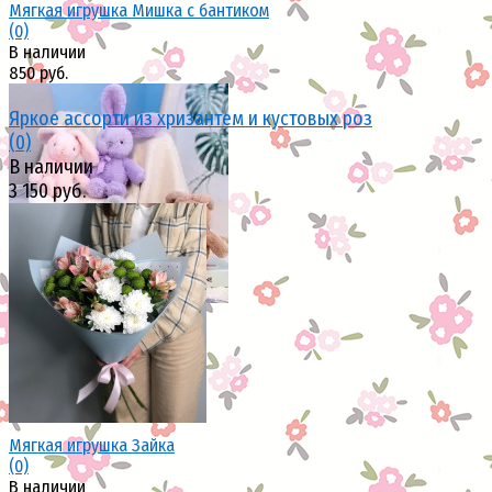
Мягкая игрушка Мишка с бантиком
(0)
В наличии
850 руб.
Яркое ассорти из хризантем и кустовых роз
(0)
В наличии
3 150 руб.
избранное
сравнить
избранное
сравнить
Мягкая игрушка Зайка
(0)
В наличии