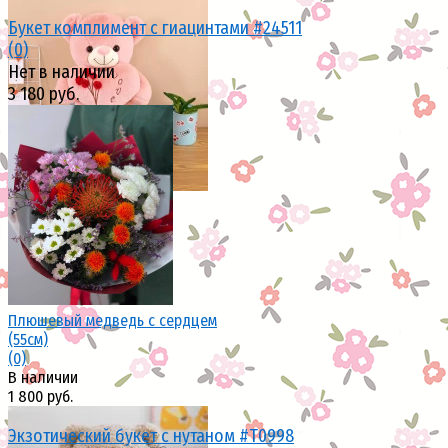
Букет комплимент с гиацинтами #24511
(0)
Нет в наличии
избранное
сравнить
3 180 руб.
избранное
сравнить
Плюшевый медведь с сердцем
(55см)
(0)
В наличии
1 800 руб.
Экзотический букет с нутаном #Т0998