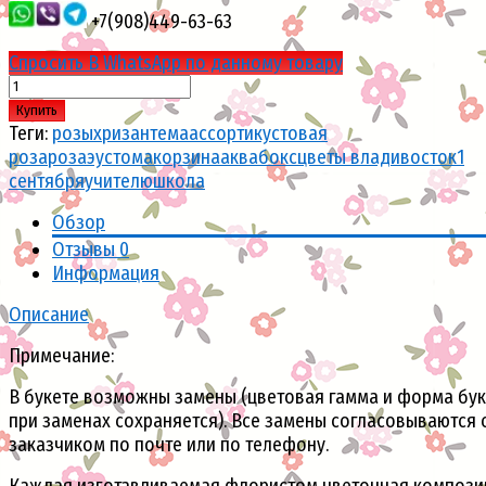
+7(908)449-63-63
Спросить В WhatsApp по данному товару
Купить
Теги:
розы
хризантема
ассорти
кустовая
роза
роза
эустома
корзина
аквабокс
цветы владивосток
1
сентября
учителю
школа
Обзор
Отзывы
0
Информация
Описание
Примечание:
В букете возможны замены (цветовая гамма и форма бук
при заменах сохраняется). Все замены согласовываются 
заказчиком по почте или по телефону.
Каждая изготавливаемая флористом цветочная компози