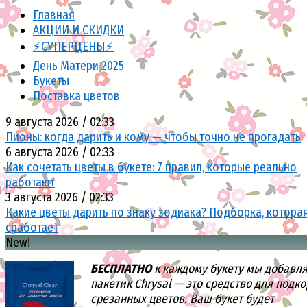
Главная
АКЦИИ И СКИДКИ
⚡СУПЕРЦЕНЫ⚡
День Матери 2025
Букеты
Поставка цветов
9 августа 2026 / 02:33
Пионы: когда дарить и кому — чтобы точно не прогадать
6 августа 2026 / 02:33
Как сочетать цветы в букете: 7 правил, которые реально
работают
3 августа 2026 / 02:33
Какие цветы дарить по знаку зодиака? Подборка, котора
сработает
New!
БЕСПЛАТНО
к каждому букету мы добавл
пакетик Chrysal — это средство для подк
срезанных цветов. Ваш букет будет