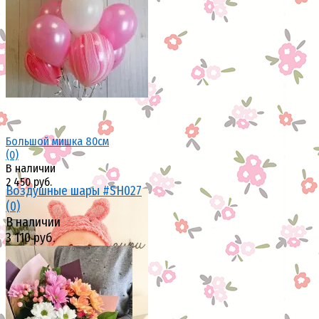
избранное
сравнить
Большой мишка 80см
(0)
В наличии
2 450 руб.
Воздушные шары #SH027
(0)
В наличии
3 110 руб.
избранное
сравнить