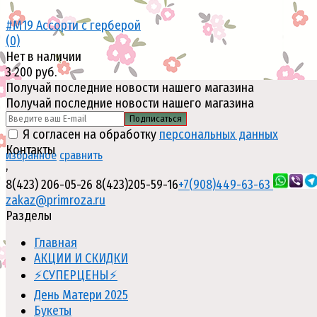
#M19 Ассорти с герберой
(0)
Нет в наличии
3 200 руб.
Получай последние новости нашего магазина
Получай последние новости нашего магазина
Подписаться
Я согласен на обработку
персональных данных
Контакты
избранное
сравнить
,
8(423) 206-05-26
8(423)205-59-16
+7(908)449-63-63
zakaz@primroza.ru
Разделы
Главная
АКЦИИ И СКИДКИ
⚡СУПЕРЦЕНЫ⚡
День Матери 2025
Букеты