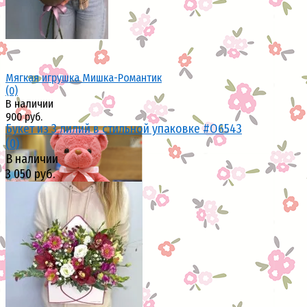
Мягкая игрушка Мишка-Романтик
(0)
В наличии
900 руб.
Букет из 3 лилий в стильной упаковке #О6543
(0)
В наличии
3 050 руб.
избранное
сравнить
избранное
сравнить