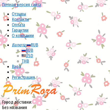
Полная версия сайта
Отзывы
Контакты
Оплата
Гарантии
О компании
Валюта:
RUB
RUB
USD
THB
Вход
Регистрация
Город доставки:
Без названия