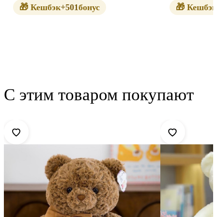
🎁 Кешбэк
+501
бонус
🎁 Кешбэк
С этим товаром покупают