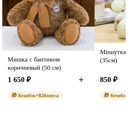
Мишутка 
Мишка с бантиком
(35см)
коричневый (50 см)
1 650
₽
850
₽
В корзину
🎁 Кешбэк
+82
бонуса
🎁 Кешбэк