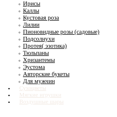
Ирисы
Каллы
Кустовая роза
Лилии
Пионовидные розы (садовые)
Подсолнухи
Протея( эзотика)
Тюльпаны
Хризантемы
Эустома
Авторские букеты
Для мужчин
Сухоцветы
Мягкие игрушки
Воздушные шары