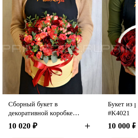
Сборный букет в
Букет из р
декоративной коробке
#K4021
#A8996
10 020
₽
10 000
₽
В корзину