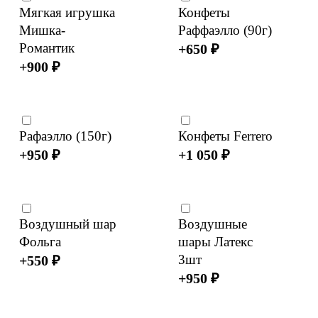
Мягкая игрушка
Конфеты
Мишка-
Раффаэлло (90г)
Романтик
+
650
₽
+
900
₽
Рафаэлло (150г)
Конфеты Ferrero
+
950
₽
+
1 050
₽
Воздушный шар
Воздушные
Фольга
шары Латекс
3шт
+
550
₽
+
950
₽