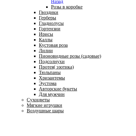
Назад
Розы в коробке
Гвоздики
Герберы
Гладиолусы
Гортензии
Ирисы
Каллы
Кустовая роза
Лилии
Пионовидные розы (садовые)
Подсолнухи
Протея( эзотика)
Тюльпаны
Хризантемы
Эустома
Авторские букеты
Для мужчин
Сухоцветы
Мягкие игрушки
Воздушные шары