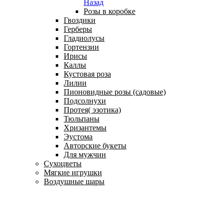
Назад
Розы в коробке
Гвоздики
Герберы
Гладиолусы
Гортензии
Ирисы
Каллы
Кустовая роза
Лилии
Пионовидные розы (садовые)
Подсолнухи
Протея( эзотика)
Тюльпаны
Хризантемы
Эустома
Авторские букеты
Для мужчин
Сухоцветы
Мягкие игрушки
Воздушные шары