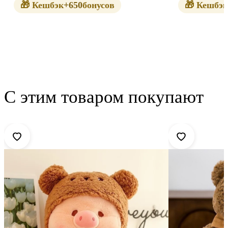
🎁 Кешбэк
+650
бонусов
🎁 Кешбэк
С этим товаром покупают