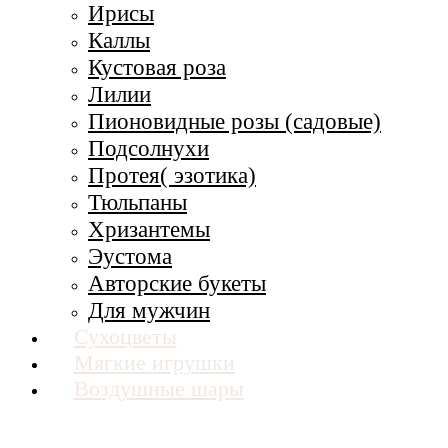
Ирисы
Каллы
Кустовая роза
Лилии
Пионовидные розы (садовые)
Подсолнухи
Протея( эзотика)
Тюльпаны
Хризантемы
Эустома
Авторские букеты
Для мужчин
Сухоцветы
Мягкие игрушки
Воздушные шары