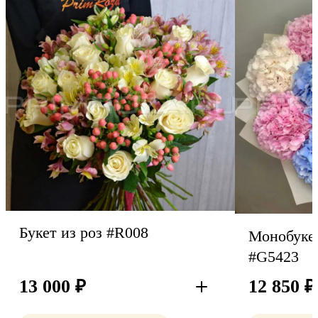
Букет из роз #R008
Монобукет
#G5423
13 000
₽
12 850
₽
В корзину