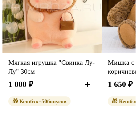
Мягкая игрушка "Свинка Лу-
Мишка с 
Лу" 30см
1 000
₽
1 650
₽
В корзину
🎁 Кешбэк
+50
бонусов
🎁 Кешбэк