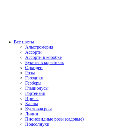
Все цветы
Альстромерия
Ассорти
Ассорти в коробке
Букеты в корзинках
Орхидеи
Розы
Гвоздики
Герберы
Гладиолусы
Гортензии
Ирисы
Каллы
Кустовая роза
Лилии
Пионовидные розы (садовые)
Подсолнухи