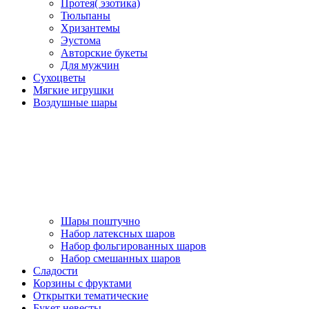
Протея( эзотика)
Тюльпаны
Хризантемы
Эустома
Авторские букеты
Для мужчин
Сухоцветы
Мягкие игрушки
Воздушные шары
Шары поштучно
Набор латексных шаров
Набор фольгированных шаров
Набор смешанных шаров
Сладости
Корзины с фруктами
Открытки тематические
Букет невесты