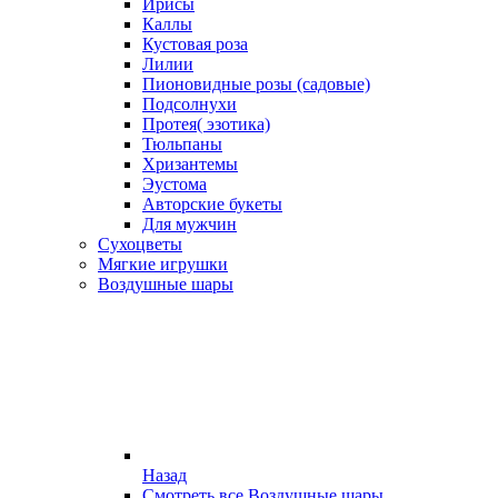
Ирисы
Каллы
Кустовая роза
Лилии
Пионовидные розы (садовые)
Подсолнухи
Протея( эзотика)
Тюльпаны
Хризантемы
Эустома
Авторские букеты
Для мужчин
Сухоцветы
Мягкие игрушки
Воздушные шары
Назад
Смотреть все Воздушные шары