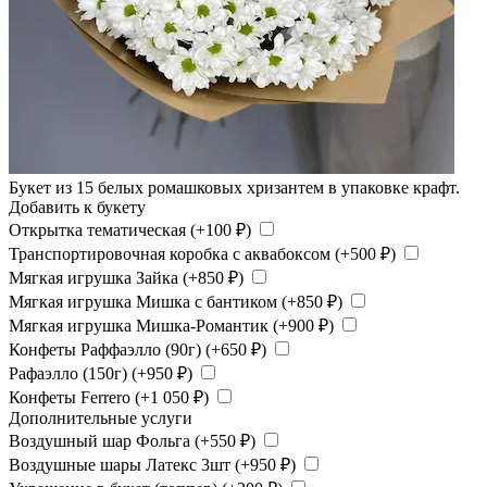
Букет из 15 белых ромашковых хризантем в упаковке крафт.
Добавить к букету
Открытка тематическая (+
100
₽
)
Транспортировочная коробка с аквабоксом (+
500
₽
)
Мягкая игрушка Зайка (+
850
₽
)
Мягкая игрушка Мишка с бантиком (+
850
₽
)
Мягкая игрушка Мишка-Романтик (+
900
₽
)
Конфеты Раффаэлло (90г) (+
650
₽
)
Рафаэлло (150г) (+
950
₽
)
Конфеты Ferrero (+
1 050
₽
)
Дополнительные услуги
Воздушный шар Фольга (+
550
₽
)
Воздушные шары Латекс 3шт (+
950
₽
)