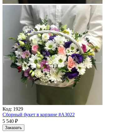
Код:
1929
Сборный букет в корзине #A3022
5 540
₽
Заказать