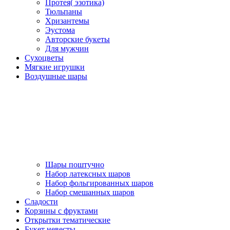
Протея( эзотика)
Тюльпаны
Хризантемы
Эустома
Авторские букеты
Для мужчин
Сухоцветы
Мягкие игрушки
Воздушные шары
Шары поштучно
Набор латексных шаров
Набор фольгированных шаров
Набор смешанных шаров
Сладости
Корзины с фруктами
Открытки тематические
Букет невесты