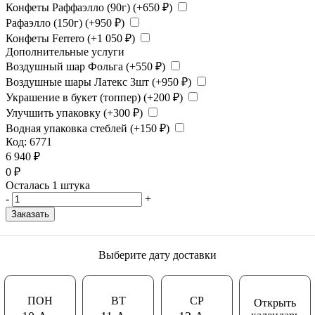
Конфеты Раффаэлло (90г) (+
650
₽
)
Рафаэлло (150г) (+
950
₽
)
Конфеты Ferrero (+
1 050
₽
)
Дополнительные услуги
Воздушный шар Фольга (+
550
₽
)
Воздушные шары Латекс 3шт (+
950
₽
)
Украшение в букет (топпер) (+
200
₽
)
Улучшить упаковку (+
300
₽
)
Водная упаковка стеблей (+
150
₽
)
Код:
6771
6 940
₽
0
₽
Осталась 1 штука
-
+
Заказать
Выберите дату доставки
ПОН
ВТ
СР
Открыть