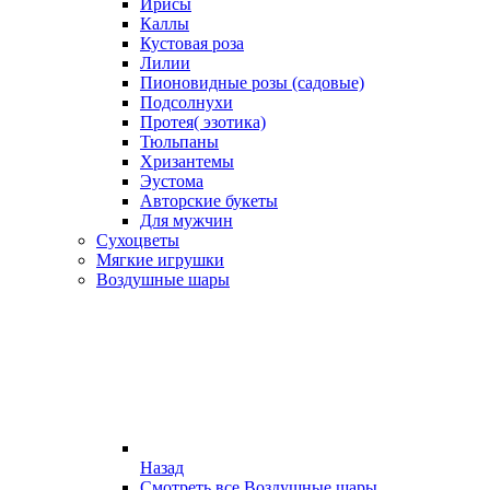
Ирисы
Каллы
Кустовая роза
Лилии
Пионовидные розы (садовые)
Подсолнухи
Протея( эзотика)
Тюльпаны
Хризантемы
Эустома
Авторские букеты
Для мужчин
Сухоцветы
Мягкие игрушки
Воздушные шары
Назад
Смотреть все Воздушные шары