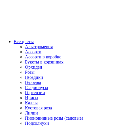
Все цветы
Альстромерия
Ассорти
Ассорти в коробке
Букеты в корзинках
Орхидеи
Розы
Гвоздики
Герберы
Гладиолусы
Гортензии
Ирисы
Каллы
Кустовая роза
Лилии
Пионовидные розы (садовые)
Подсолнухи