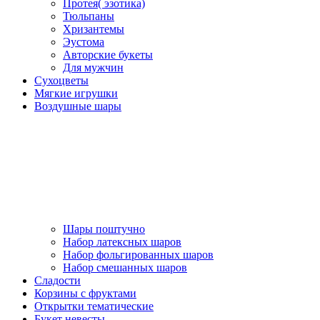
Протея( эзотика)
Тюльпаны
Хризантемы
Эустома
Авторские букеты
Для мужчин
Сухоцветы
Мягкие игрушки
Воздушные шары
Шары поштучно
Набор латексных шаров
Набор фольгированных шаров
Набор смешанных шаров
Сладости
Корзины с фруктами
Открытки тематические
Букет невесты