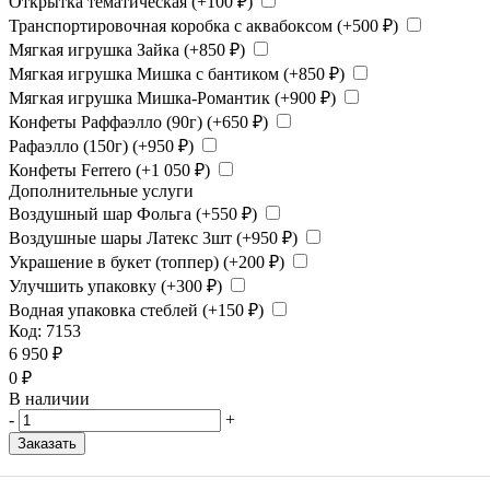
Открытка тематическая (+
100
₽
)
Транспортировочная коробка с аквабоксом (+
500
₽
)
Мягкая игрушка Зайка (+
850
₽
)
Мягкая игрушка Мишка с бантиком (+
850
₽
)
Мягкая игрушка Мишка-Романтик (+
900
₽
)
Конфеты Раффаэлло (90г) (+
650
₽
)
Рафаэлло (150г) (+
950
₽
)
Конфеты Ferrero (+
1 050
₽
)
Дополнительные услуги
Воздушный шар Фольга (+
550
₽
)
Воздушные шары Латекс 3шт (+
950
₽
)
Украшение в букет (топпер) (+
200
₽
)
Улучшить упаковку (+
300
₽
)
Водная упаковка стеблей (+
150
₽
)
Код:
7153
6 950
₽
0
₽
В наличии
-
+
Заказать