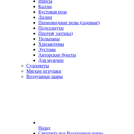
Ирисы
Каллы
Кустовая роза
Лилии
Пионовидные розы (садовые)
Подсолнухи
Протея( эзотика)
Тюльпаны
Хризантемы
Эустома
Авторские букеты
Для мужчин
Сухоцветы
Мягкие игрушки
Воздушные шары
Назад
Смотреть все Воздушные шары