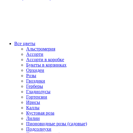
Все цветы
Альстромерия
Ассорти
Ассорти в коробке
Букеты в корзинках
Орхидеи
Розы
Гвоздики
Герберы
Гладиолусы
Гортензии
Ирисы
Каллы
Кустовая роза
Лилии
Пионовидные розы (садовые)
Подсолнухи