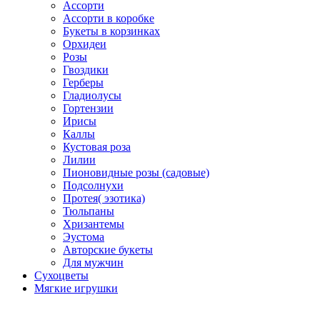
Ассорти
Ассорти в коробке
Букеты в корзинках
Орхидеи
Розы
Гвоздики
Герберы
Гладиолусы
Гортензии
Ирисы
Каллы
Кустовая роза
Лилии
Пионовидные розы (садовые)
Подсолнухи
Протея( эзотика)
Тюльпаны
Хризантемы
Эустома
Авторские букеты
Для мужчин
Сухоцветы
Мягкие игрушки