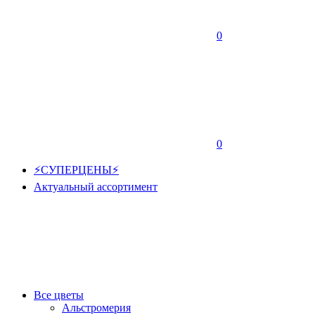
0
0
⚡СУПЕРЦЕНЫ⚡
Актуальный ассортимент
Все цветы
Альстромерия