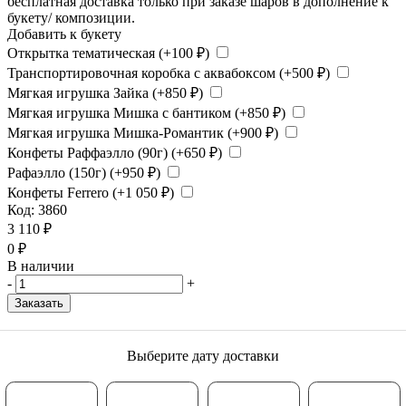
бесплатная доставка только при заказе шаров в дополнение к
букету/ композиции.
Добавить к букету
Открытка тематическая (+
100
₽
)
Транспортировочная коробка с аквабоксом (+
500
₽
)
Мягкая игрушка Зайка (+
850
₽
)
Мягкая игрушка Мишка с бантиком (+
850
₽
)
Мягкая игрушка Мишка-Романтик (+
900
₽
)
Конфеты Раффаэлло (90г) (+
650
₽
)
Рафаэлло (150г) (+
950
₽
)
Конфеты Ferrero (+
1 050
₽
)
Код:
3860
3 110
₽
0
₽
В наличии
-
+
Заказать
Выберите дату доставки