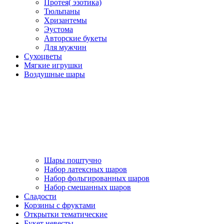
Протея( эзотика)
Тюльпаны
Хризантемы
Эустома
Авторские букеты
Для мужчин
Сухоцветы
Мягкие игрушки
Воздушные шары
Шары поштучно
Набор латексных шаров
Набор фольгированных шаров
Набор смешанных шаров
Сладости
Корзины с фруктами
Открытки тематические
Букет невесты