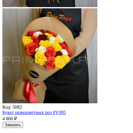
Код:
5082
Букет разноцветных роз #V095
4 800
₽
Заказать