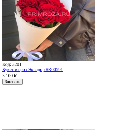
Код:
3201
Букет из роз Эквадор #R00591
3 100
₽
Заказать