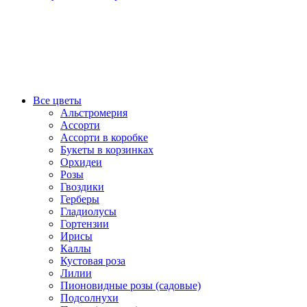
Все цветы
Альстромерия
Ассорти
Ассорти в коробке
Букеты в корзинках
Орхидеи
Розы
Гвоздики
Герберы
Гладиолусы
Гортензии
Ирисы
Каллы
Кустовая роза
Лилии
Пионовидные розы (садовые)
Подсолнухи