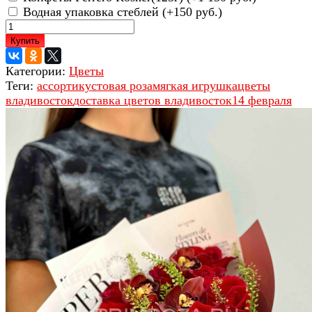
Водная упаковка стеблей (+
150 руб.
)
Купить
Категории:
Цветы
Теги:
ассорти
кустовая роза
мягкая игрушка
цветы
владивосток
доставка цветов владивосток
14 февраля