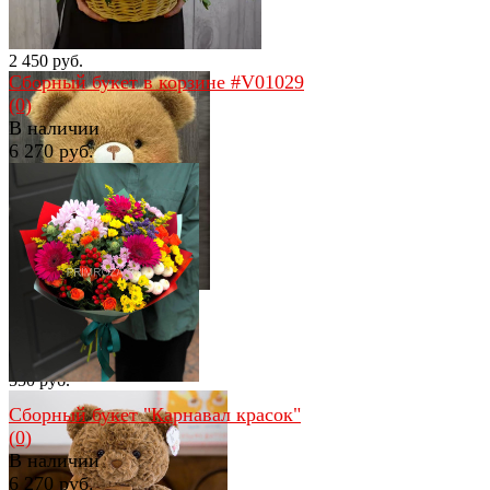
Большой мишка 80см
(0)
В наличии
2 450 руб.
Сборный букет в корзине #V01029
(0)
В наличии
6 270 руб.
избранное
сравнить
избранное
сравнить
Пушистый мини-мишка
(0)
В наличии
550 руб.
Сборный букет "Карнавал красок"
(0)
В наличии
6 270 руб.