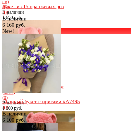
см)
Букет из 15 оранжевых роз
(0)
В наличии
(0)
1 650 руб.
В наличии
6 160 руб.
New!
избранное
сравнить
избранное
сравнить
Плюшевый медведь с сердцем
(55см)
(0)
Сборный букет с ирисами #A7495
В наличии
(0)
1 800 руб.
В наличии
6 100 руб.