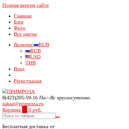
Полная версия сайта
Главная
Блог
Фото
Все цветы
Валюта:
RUB
RUB
USD
THB
Вход
Регистрация
8(423)205-59-16
Пн—Вс круглосуточно
zakaz@primroza.ru
Корзина
0
0 руб.
Бесплатная доставка от