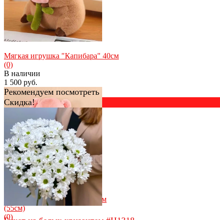
Мягкая игрушка "Капибара" 40см
(0)
В наличии
1 500 руб.
Рекомендуем посмотреть
Скидка!
избранное
сравнить
Плюшевый медведь с сердцем
(55см)
(0)