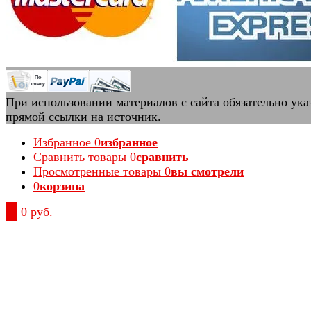
При использовании материалов с сайта обязательно ука
прямой ссылки на источник.
Избранное
0
избранное
Сравнить товары
0
сравнить
Просмотренные товары
0
вы смотрели
0
корзина
0
0 руб.