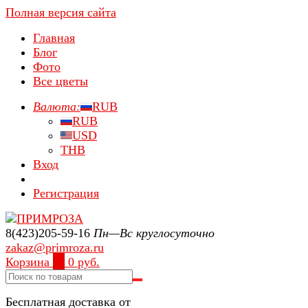
Полная версия сайта
Главная
Блог
Фото
Все цветы
Валюта:
RUB
RUB
USD
THB
Вход
Регистрация
8(423)205-59-16
Пн—Вс круглосуточно
zakaz@primroza.ru
Корзина
0
0 руб.
Бесплатная доставка от