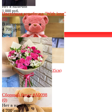
(0)
Нет в наличии
1 000 руб.
Цветочная коробочка "With love"
(0)
В наличии
4 700 руб.
New!
избранное
сравнить
избранное
сравнить
Мишутка с бантом розовый (35см)
(0)
В наличии
850 руб.
Сборный букет #А0098
(0)
Нет в наличии
4 700 руб.