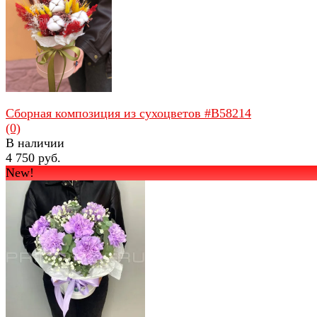
избранное
сравнить
Сборная композиция из сухоцветов #B58214
(0)
В наличии
4 750 руб.
New!
избранное
сравнить