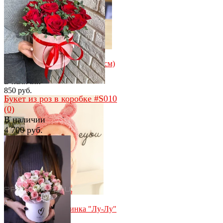
избранное
сравнить
избранное
сравнить
Мишутка с бантом белый (35см)
(0)
В наличии
850 руб.
Букет из роз в коробке #S010
(0)
В наличии
4 700 руб.
избранное
сравнить
избранное
сравнить
Мягкая игрушка свинка "Лу-Лу"
кролик 30 см