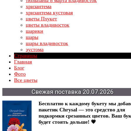
тюльпаны 8 марта владивосток
хризантема
хризантема кустовая
цветы Пхукет
цветы владивосток
шарики
шары
шары владивосток
эустома
Страницы
Главная
Блог
Фото
Все цветы
Свежая
поставка
20.07.2026
Бесплатно к каждому букету мы доба
пакетик Chrysal — это средство для
подкормки срезанных цветов. Ваш бук
будет стоять дольше! 💗