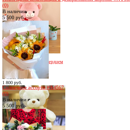
(0)
В наличии
5 500 руб.
избранное
сравнить
избранное
сравнить
Плюшевый медведь с сердцем
(55см)
(0)
В наличии
1 800 руб.
Солнечное ассорти #A4567
(0)
В наличии
5 500 руб.
избранное
сравнить