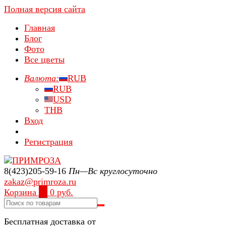
Полная версия сайта
Главная
Блог
Фото
Все цветы
Валюта:
RUB
RUB
USD
THB
Вход
Регистрация
8(423)205-59-16
Пн—Вс круглосуточно
zakaz@primroza.ru
Корзина
0
0 руб.
Бесплатная доставка от