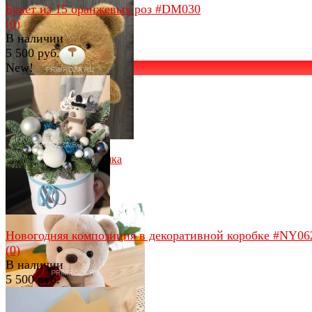
Букет из 15 оранжевых роз #DM030
(0)
В наличии
5 500 руб.
New!
избранное
сравнить
избранное
сравнить
Пушистый мини-мишка
(0)
В наличии
550 руб.
Новогодняя композиция в декоративной коробке #NY06
(0)
В наличии
5 500 руб.
избранное
сравнить