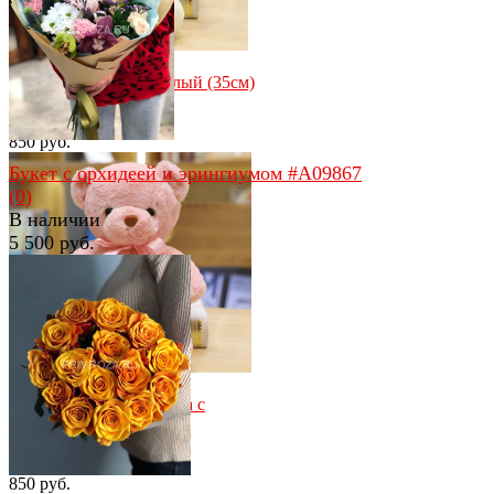
избранное
сравнить
Мишутка с бантом белый (35см)
(0)
В наличии
850 руб.
Букет с орхидеей и эрингиумом #А09867
(0)
В наличии
5 500 руб.
избранное
сравнить
избранное
сравнить
Мягкая игрушка Мишка с
бантиком
(0)
В наличии
850 руб.