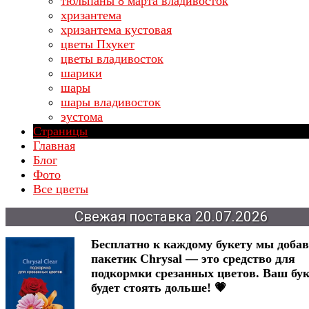
тюльпаны 8 марта владивосток
хризантема
хризантема кустовая
цветы Пхукет
цветы владивосток
шарики
шары
шары владивосток
эустома
Страницы
Главная
Блог
Фото
Все цветы
Свежая
поставка
20.07.2026
Бесплатно к каждому букету мы доба
пакетик Chrysal — это средство для
подкормки срезанных цветов. Ваш бук
будет стоять дольше! 💗