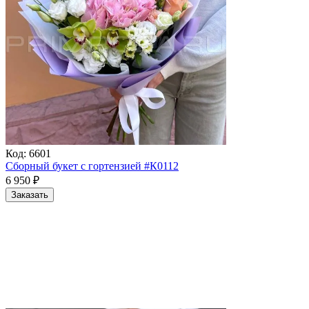
Код:
6601
Сборный букет с гортензией #К0112
6 950
₽
Заказать