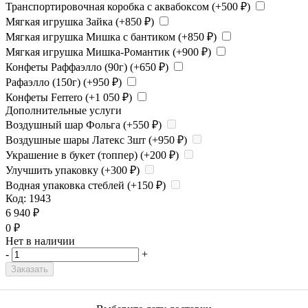
Транспортировочная коробка с аквабоксом (+
500
₽
)
Мягкая игрушка Зайка (+
850
₽
)
Мягкая игрушка Мишка с бантиком (+
850
₽
)
Мягкая игрушка Мишка-Романтик (+
900
₽
)
Конфеты Раффаэлло (90г) (+
650
₽
)
Рафаэлло (150г) (+
950
₽
)
Конфеты Ferrero (+
1 050
₽
)
Дополнительные услуги
Воздушный шар Фольга (+
550
₽
)
Воздушные шары Латекс 3шт (+
950
₽
)
Украшение в букет (топпер) (+
200
₽
)
Улучшить упаковку (+
300
₽
)
Водная упаковка стеблей (+
150
₽
)
Код:
1943
6 940
₽
0
₽
Нет в наличии
-
+
Заказать