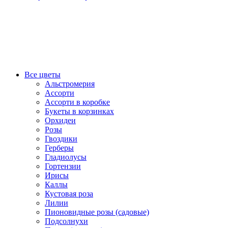
Все цветы
Альстромерия
Ассорти
Ассорти в коробке
Букеты в корзинках
Орхидеи
Розы
Гвоздики
Герберы
Гладиолусы
Гортензии
Ирисы
Каллы
Кустовая роза
Лилии
Пионовидные розы (садовые)
Подсолнухи