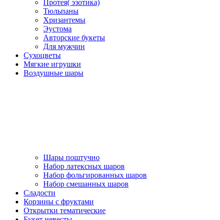
Протея( эзотика)
Тюльпаны
Хризантемы
Эустома
Авторские букеты
Для мужчин
Сухоцветы
Мягкие игрушки
Воздушные шары
Шары поштучно
Набор латексных шаров
Набор фольгированных шаров
Набор смешанных шаров
Сладости
Корзины с фруктами
Открытки тематические
Букет невесты