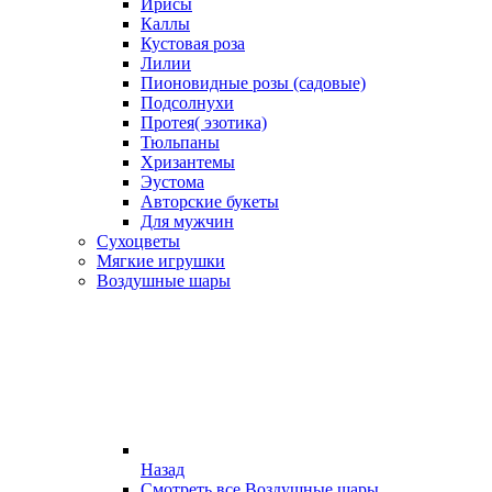
Ирисы
Каллы
Кустовая роза
Лилии
Пионовидные розы (садовые)
Подсолнухи
Протея( эзотика)
Тюльпаны
Хризантемы
Эустома
Авторские букеты
Для мужчин
Сухоцветы
Мягкие игрушки
Воздушные шары
Назад
Смотреть все Воздушные шары